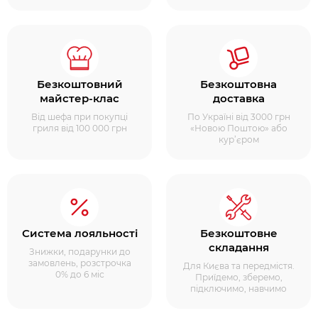
Безкоштовний
Безкоштовна
майстер-клас
доставка
Від шефа при покупці
По Україні від 3000 грн
гриля від 100 000 грн
«Новою Поштою» або
кур’єром
Система лояльності
Безкоштовне
складання
Знижки, подарунки до
замовлень, розстрочка
Для Києва та передмістя.
0% до 6 міс
Приїдемо, зберемо,
підключимо, навчимо