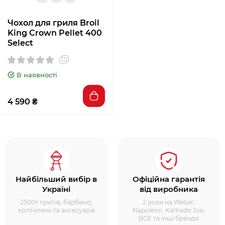
Чохол для гриля Broil
King Crown Pellet 400
Select
В наявності
4 590 ₴
Найбільший вибір в
Офіційна гарантія
Україні
від виробника
2500+ грилів, барбекю,
2 роки на Weber,
коптилень та аксесуарів
Napoleon, Kamado Joe,
BGE та інші бренди