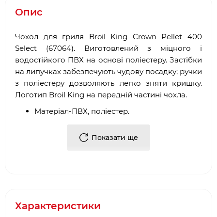
Опис
Чохол для гриля Broil King Crown Pellet 400
Select (67064). Виготовлений з міцного і
водостійкого ПВХ на основі поліестеру. Застібки
на липучках забезпечують чудову посадку; ручки
з поліестеру дозволяють легко зняти кришку.
Логотип Broil King на передній частині чохла.
Матеріал-ПВХ, поліестер.
Розміри ВхШхД, см - 97 х 124 х 56.
Розміри в коробці ВхШхД, см - 31 х 24 х 15.
Показати ще
Вага, кг-1,3.
Сумісність з грилями:
Гриль Broil King Crown Pellet 400 пелетний
чорний (493055)
Характеристики