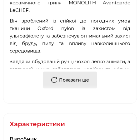
керамічного гриля MONOLITH Avantgarde
LeCHEF.
Він зроблений із стійкої до погодних умов
тканини Oxford nylon із захистом від
ультрафіолету та забезпечує оптимальний захист
від бруду, пилу та впливу навколишнього
середовища.
Завдяки вбудованій ручці чохол легко знімати, а
затяжний шнур забезпечує надійну та щільну
фіксацію.
Показати ще
Чохол захищає гриль від забруднень, пилу та
погодних впливів, забезпечуючи преміальний
рівень захисту в будь-яких умовах.
Особливості:
Характеристики
Колір: чорний
Матеріал: Oxford nylon
Вага: 1.35 кг
Виробник