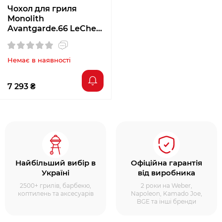
Чохол для гриля
Monolith
Avantgarde.66 LeCheff
301037
Немає в наявності
7 293 ₴
Найбільший вибір в
Офіційна гарантія
Україні
від виробника
2500+ грилів, барбекю,
2 роки на Weber,
коптилень та аксесуарів
Napoleon, Kamado Joe,
BGE та інші бренди