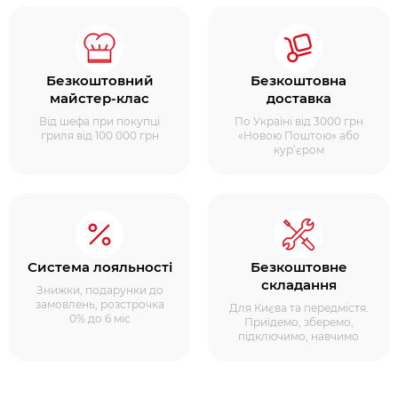
Безкоштовний
Безкоштовна
майстер-клас
доставка
Від шефа при покупці
По Україні від 3000 грн
гриля від 100 000 грн
«Новою Поштою» або
кур’єром
Система лояльності
Безкоштовне
складання
Знижки, подарунки до
замовлень, розстрочка
Для Києва та передмістя.
0% до 6 міс
Приїдемо, зберемо,
підключимо, навчимо