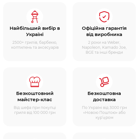
Найбільший вибір в
Офіційна гарантія
Україні
від виробника
2500+ грилів, барбекю,
2 роки на Weber,
коптилень та аксесуарів
Napoleon, Kamado Joe,
BGE та інші бренди
Безкоштовний
Безкоштовна
майстер-клас
доставка
Від шефа при покупці
По Україні від 3000 грн
гриля від 100 000 грн
«Новою Поштою» або
кур’єром