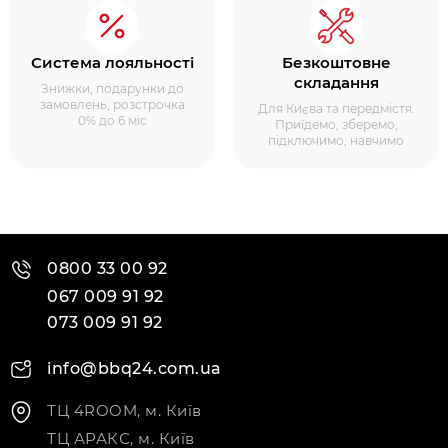
Система лояльності
Безкоштовне
складання
Знижки, подарунки до
замовлень, розстрочка
Для Києва та передмістя.
0% до 6 міс
Приїдемо, зберемо,
підключимо, навчимо
0800 33 00 92
067 009 91 92
073 009 91 92
info@bbq24.com.ua
ТЦ 4ROOM, м. Київ
ТЦ АРАКС, м. Київ