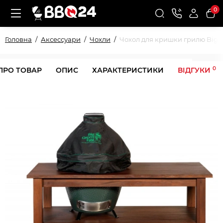
0
Головна
Аксессуари
Чохли
Чохол для кришки грилю Big G
0
ПРО ТОВАР
ОПИС
ХАРАКТЕРИСТИКИ
ВІДГУКИ