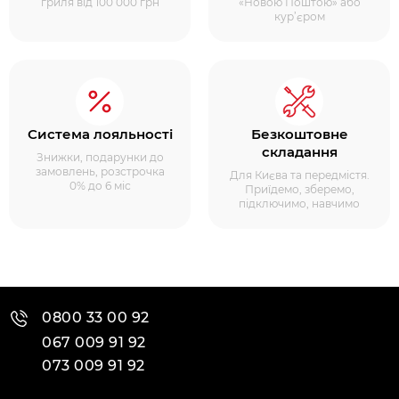
гриля від 100 000 грн
«Новою Поштою» або
кур’єром
Система лояльності
Безкоштовне
складання
Знижки, подарунки до
замовлень, розстрочка
Для Києва та передмістя.
0% до 6 міс
Приїдемо, зберемо,
підключимо, навчимо
0800 33 00 92
067 009 91 92
073 009 91 92