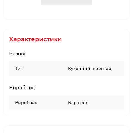
ідеальної літньої кухні Oasis разом з вбудованим
грилем і тумбою під нього. Проста установка,
регульовані ніжки.
Тумба для сміття з тримачем для паперових
рушників в літній кухні Napoleon Oasis.
Характеристики
доставка в зібраному вигляді;
Базові
регульовані ноги.
Тип
Кухонний інвентар
Виробник
Виробник
Napoleon