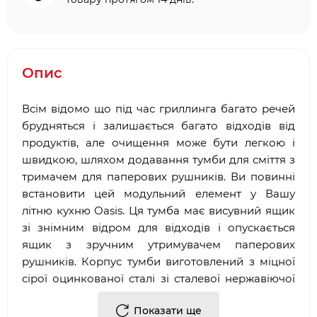
Опис
Всім відомо що під час гриллинга багато речей
брудняться і залишається багато відходів від
продуктів, але очищення може бути легкою і
швидкою, шляхом додавання тумби для сміття з
тримачем для паперових рушників. Ви повинні
встановити цей модульний елемент у Вашу
літню кухню Oasis. Ця тумба має висувний ящик
зі знімним відром для відходів і опускається
ящик з зручним утримувачем паперових
рушників. Корпус тумби виготовлений з міцної
сірої оцинкованої сталі зі сталевої нержавіючої
дверцятами, яка може відкриватися з лівої або
Показати ще
правої сторони. Додайте цю тумбу для Вашої