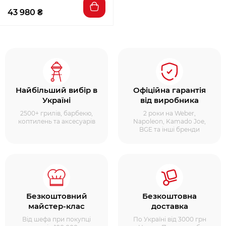
43 980 ₴
Найбільший вибір в
Офіційна гарантія
Україні
від виробника
2500+ грилів, барбекю,
2 роки на Weber,
коптилень та аксесуарів
Napoleon, Kamado Joe,
BGE та інші бренди
Безкоштовний
Безкоштовна
майстер-клас
доставка
Від шефа при покупці
По Україні від 3000 грн