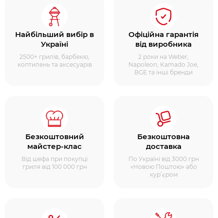
Найбільший вибір в
Офіційна гарантія
Україні
від виробника
2500+ грилів, барбекю,
2 роки на Weber,
коптилень та аксесуарів
Napoleon, Kamado Joe,
BGE та інші бренди
Безкоштовний
Безкоштовна
майстер-клас
доставка
Від шефа при покупці
По Україні від 3000 грн
гриля від 100 000 грн
«Новою Поштою» або
кур’єром