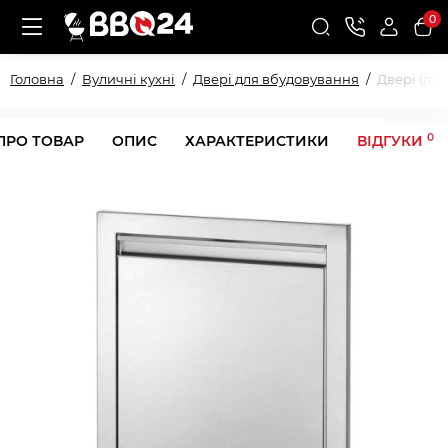
0
Головна
Вуличні кухні
Двері для вбудовування
Двері (лів
0
ПРО ТОВАР
ОПИС
ХАРАКТЕРИСТИКИ
ВІДГУКИ