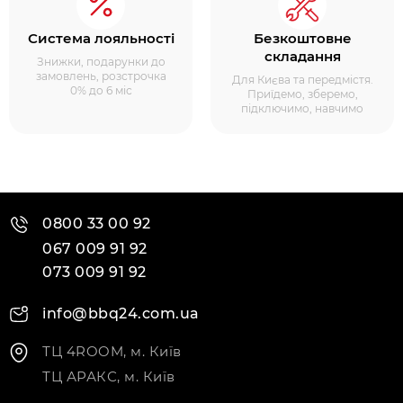
Система лояльності
Безкоштовне
складання
Знижки, подарунки до
замовлень, розстрочка
Для Києва та передмістя.
0% до 6 міс
Приїдемо, зберемо,
підключимо, навчимо
0800 33 00 92
067 009 91 92
073 009 91 92
info@bbq24.com.ua
ТЦ 4ROOM, м. Київ
ТЦ АРАКС, м. Київ