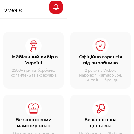
2 769 ₴
Найбільший вибір в
Офіційна гарантія
Україні
від виробника
2500+ грилів, барбекю,
2 роки на Weber,
коптилень та аксесуарів
Napoleon, Kamado Joe,
BGE та інші бренди
Безкоштовний
Безкоштовна
майстер-клас
доставка
Від шефа при покупці
По Україні від 3000 грн