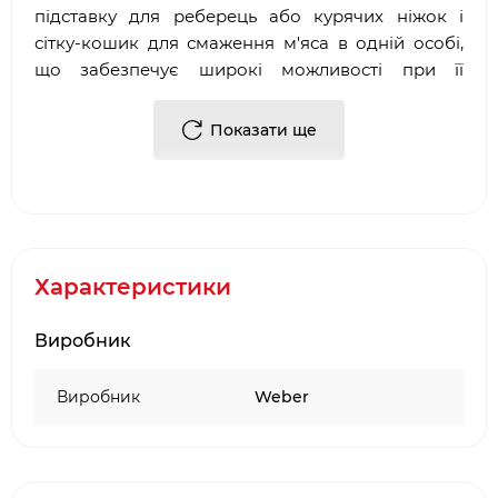
підставку для реберець або курячих ніжок і
сітку-кошик для смаження м'яса в одній особі,
що забезпечує широкі можливості при її
використанні. Підходить для всех вугільних
грилів діаметром 57 см, для всіх газових,
Показати ще
починаючи з моделі Q220, а також для
електричних Q240.
Характеристики
Виробник
Виробник
Weber