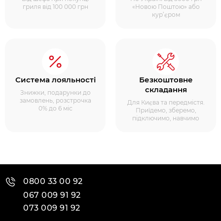
гриля від 100 000 грн
«Новою Поштою» або
кур’єром
Система лояльності
Безкоштовне
складання
Знижки, подарунки до
замовлень, розстрочка
Для Києва та передмістя.
0% до 6 міс
Приїдемо, зберемо,
підключимо, навчимо
0800 33 00 92
067 009 91 92
073 009 91 92