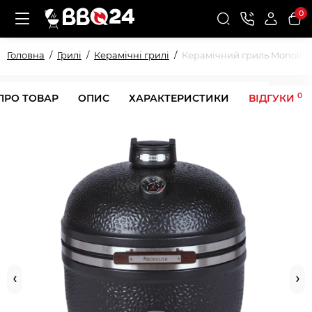
0
Головна
Грилі
Керамічні грилі
Керамічний гриль Monolith
0
ПРО ТОВАР
ОПИС
ХАРАКТЕРИСТИКИ
ВІДГУКИ