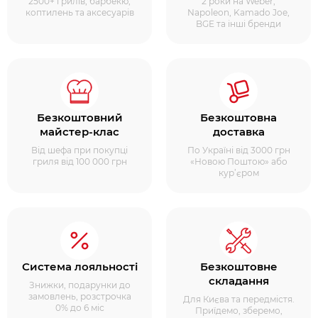
2500+ грилів, барбекю,
2 роки на Weber,
коптилень та аксесуарів
Napoleon, Kamado Joe,
BGE та інші бренди
Безкоштовний
Безкоштовна
майстер-клас
доставка
Від шефа при покупці
По Україні від 3000 грн
гриля від 100 000 грн
«Новою Поштою» або
кур’єром
Система лояльності
Безкоштовне
складання
Знижки, подарунки до
замовлень, розстрочка
Для Києва та передмістя.
0% до 6 міс
Приїдемо, зберемо,