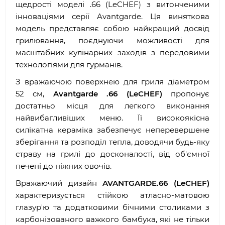
щедрості моделі .66 (LeCHEF) з витонченими
інноваціями серії Avantgarde. Ця виняткова
модель представляє собою найкращий досвід
грилювання, поєднуючи можливості для
масштабних кулінарних заходів з передовими
технологіями для гурманів.
З вражаючою поверхнею для гриля діаметром
52 см,
Avantgarde .66 (LeCHEF)
пропонує
достатньо місця для легкого виконання
найвибагливіших меню. Її високоякісна
силікатна кераміка забезпечує неперевершене
зберігання та розподіл тепла, доводячи будь-яку
страву на грилі до досконалості, від об'ємної
печені до ніжних овочів.
Вражаючий дизайн
AVANTGARDE.66 (LeCHEF)
характеризується стійкою атласно-матовою
глазур'ю та додатковими бічними столиками з
карбонізованого важкого бамбука, які не тільки