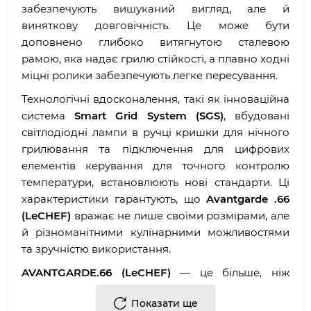
забезпечують вишуканий вигляд, але й
виняткову довговічність. Це може бути
доповнено глибоко витягнутою сталевою
рамою, яка надає грилю стійкості, а плавно ходні
міцні ролики забезпечують легке пересування.
Технологічні вдосконалення, такі як інноваційна
система
Smart Grid System (SGS)
, вбудовані
світлодіодні лампи в ручці кришки для нічного
грилювання та підключення для цифрових
елементів керування для точного контролю
температури, встановлюють нові стандарти. Ці
характеристики гарантують, що
Avantgarde .66
(LeCHEF)
вражає не лише своїми розмірами, але
й різноманітними кулінарними можливостями
та зручністю використання.
AVANTGARDE.66 (LeCHEF)
— це більше, ніж
просто гриль — це центр кулінарної творчості та
Показати ще
спілкування, розроблений для всіх, хто шукає