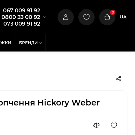
067 009 91 92
0
UA
0800 33 00 92
073 009 91 92
ИЖКИ
БРЕНДИ
опчення Hickory Weber