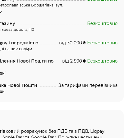
етропавлівська Борщагівка, вул.
6
газину
Безкоштовно
льцева дорога, 110
єву і передмістю
від 30 000 ₴
Безкоштовно
ні нашим водієм
ділення Нової Пошти по
від 2 500 ₴
Безкоштовно
дні
вка Нової Пошти
За тарифами перевізника
дні
тівковий розрахунок без ПДВ та з ПДВ, Liqpay,
, Apple Pay та Google Pay, Покупка частинами