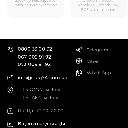
2500+ грилів, барбекю,
2 роки на Weber,
коптилень та аксесуарів
Napoleon, Kamado Joe,
BGE та інші бренди
0800 33 00 92
Telegram
067 009 91 92
Viber
073 009 91 92
WhatsApp
info@bbq24.com.ua
ТЦ 4ROOM, м. Київ
ТЦ АРАКС, м. Київ
Пн–Нд : 10:00–20:00
Відеоконсультація