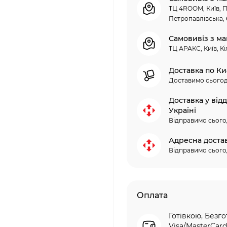
ТЦ 4ROOM, Київ, П
Петропавлівська, 
Самовивіз з ма
ТЦ АРАКС, Київ, Кі
Доставка по Ки
Доставимо сьогод
Доставка у від
Україні
Відправимо сього
Адресна доста
Відправимо сього
Оплата
Готівкою, Безго
Visa/MasterCard