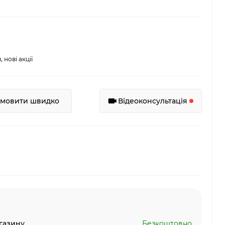
нові акції
амовити швидко
Відеоконсультація
газину
Безкоштовно