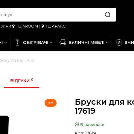
зини:
ТЦ 4ROOM
|
ТЦ АРАКС
НІ
ОБІГРІВАЧІ
ВУЛИЧНІ МЕБЛІ
ЗН
kory Weber 17619
0
ВІДГУКИ
Бруски для к
Хіт
17619
В наявності
Код:
17619