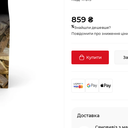
859 ₴
Знайшли дешевше?
Повідомити про зниження ціни, 
Купити
З
Доставка
Самовивіз з ма