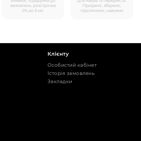
Знижки, подарунки до
Для Києва та передмістя.
замовлень, розстрочка
Приїдемо, зберемо,
0% до 6 міс
підключимо, навчимо
Клієнту
Особистий кабінет
Історія замовлень
Закладки