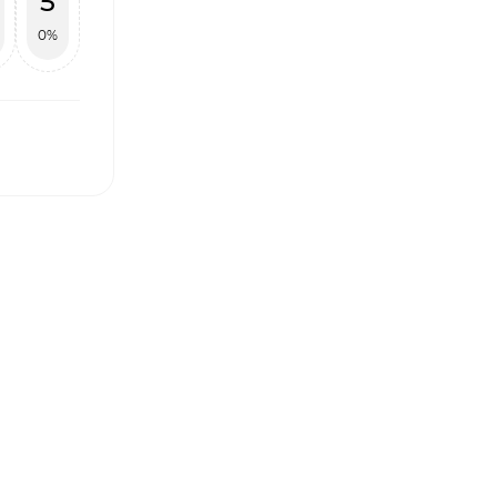
5
0%
І