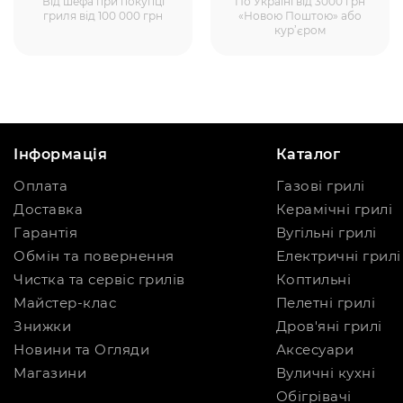
Від шефа при покупці
По Україні від 3000 грн
гриля від 100 000 грн
«Новою Поштою» або
кур’єром
Інформація
Каталог
Оплата
Газові грилі
Доставка
Керамічні грилі
Гарантія
Вугільні грилі
Обмін та повернення
Електричні грилі
Чистка та сервіс грилів
Коптильні
Майстер-клас
Пелетні грилі
Знижки
Дров'яні грилі
Новини та Огляди
Аксесуари
Магазини
Вуличні кухні
Обігрівачі