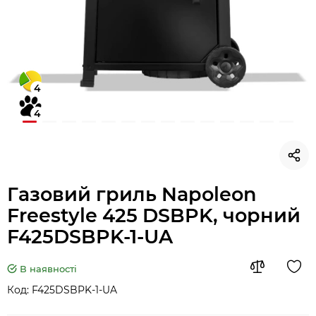
4
4
Газовий гриль Napoleon
Freestyle 425 DSBPK, чорний
F425DSBPK-1-UA
В наявності
Код:
F425DSBPK-1-UA