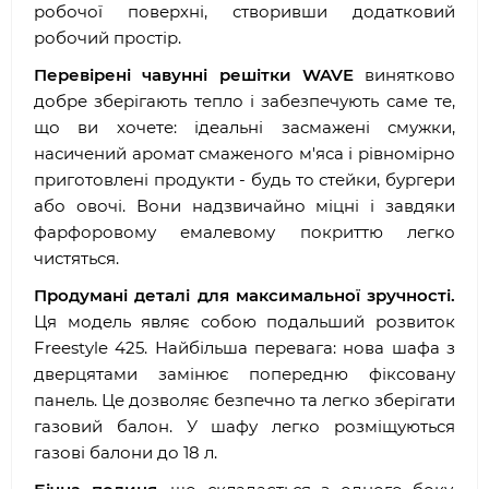
робочої поверхні, створивши додатковий
робочий простір.
Перевірені чавунні решітки WAVE
винятково
добре зберігають тепло і забезпечують саме те,
що ви хочете: ідеальні засмажені смужки,
насичений аромат смаженого м'яса і рівномірно
приготовлені продукти - будь то стейки, бургери
або овочі. Вони надзвичайно міцні і завдяки
фарфоровому емалевому покриттю легко
чистяться.
Продумані деталі для максимальної зручності.
Ця модель являє собою подальший розвиток
Freestyle 425. Найбільша перевага: нова шафа з
дверцятами замінює попередню фіксовану
панель. Це дозволяє безпечно та легко зберігати
газовий балон. У шафу легко розміщуються
газові балони до 18 л.