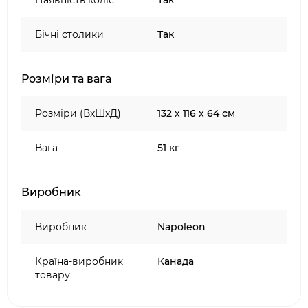
Наявність коліс
Так
газового балона;
міцні розсікачі полум'я з нержавіючої сталі;
Бічні столики
Так
ручки керування з м'яким покриттям;
складана бічна полиця з одного боку для
Розміри та вага
економії місця;
надійна система запалювання Jetfire;
Розміри (ВхШхД)
132 х 116 х 64 см
міцна топка з литого алюмінію для
оптимального розподілу тепла;
хромовані грати для підігріву;
Вага
51 кг
легкоочисні піддони для збирання жиру;
вбудована відкривачка для пляшок та
Виробник
великі транспортувальні колеса.
Виробник
Napoleon
Країна-виробник
Канада
товару