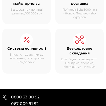
майстер-клас
доставка
Від шефа при покупці
По Україні від 3000 грн
гриля від 100 000 грн
«Новою Поштою» або
кур’єром
Система лояльності
Безкоштовне
складання
Знижки, подарунки до
замовлень, розстрочка
Для Києва та передмістя.
0% до 6 міс
Приїдемо, зберемо,
підключимо, навчимо
0800 33 00 92
067 009 91 92