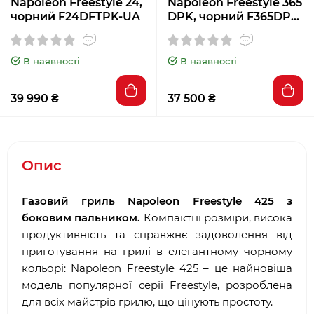
Napoleon Freestyle 24,
Napoleon Freestyle 365
чорний F24DFTPK-UA
DPK, чорний F365DPK-
1-UA
В наявності
В наявності
39 990 ₴
37 500 ₴
Опис
Газовий гриль Napoleon Freestyle 425 з
боковим пальником.
Компактні розміри, висока
продуктивність та справжнє задоволення від
приготування на грилі в елегантному чорному
кольорі: Napoleon Freestyle 425 – це найновіша
модель популярної серії Freestyle, розроблена
для всіх майстрів грилю, що цінують простоту.