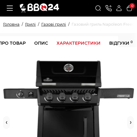
0
Головна
Грилі
Газові грилі
Газовий гриль Napoleon Freest
0
ПРО ТОВАР
ОПИС
ХАРАКТЕРИСТИКИ
ВІДГУКИ