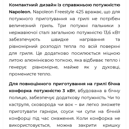
Компактний дизайн із справжньою потужністю
Napoleon.
Napoleon Freestyle 425 вражає, що для
потужного приготування на грилі не потрібен
величезний гриль. Три потужні пальники з
нержавіючої сталі загальною потужністю 13,6 кВт
забезпечують швидке нагрівання та
рівномірний розподіл тепла по всій поверхні
для гриля. Це додатково посилюється міцною
литою алюмінієвою топкою, яка відбиває тепло і
генерує рівномірне, майже як у духовці,
променисте тепло.
Для повноцінного приготування на грилі бічна
конфорка потужністю 3 кВт
, вбудована в бічну
полицю, забезпечує додаткову потужність. Чи то
каструля, сковорода чи вок – ви легко зможете
приготувати гарніри, соуси чи супи на бічній
конфорці під час смаження. Коли конфорка не
використовується, можна закрити кришку