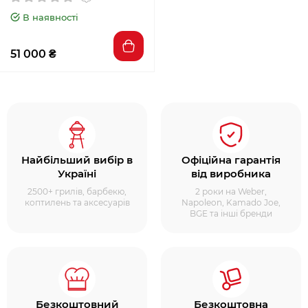
В наявності
51 000 ₴
Найбільший вибір в
Офіційна гарантія
Україні
від виробника
2500+ грилів, барбекю,
2 роки на Weber,
коптилень та аксесуарів
Napoleon, Kamado Joe,
BGE та інші бренди
Безкоштовний
Безкоштовна