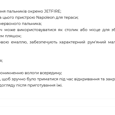
ня пальників окремо JETFIRE;
га цього пристрою Napoleon для тераси;
червоного пальника;
уч може використовуватися як столик або місце для з
ем пляшок;
ровою емаллю, забезпечують характерний рум'яний м
я;
роникненню вологи всередину;
щоб зручно було триматися під час відкривання та зак
гляду після приготування їжі.