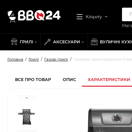
Клієнту
Мага
ГРИЛІ
АКСЕСУАРИ
ВУЛИЧНІ КУХ
Головна
Грилі
Газові грилі
Газовий гриль Napoleon Free
ВСЕ ПРО ТОВАР
ОПИС
ХАРАКТЕРИСТИКИ