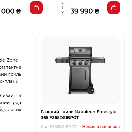
 000 ₴
39 990 ₴
le Zone -
омпактне
вий гриль
кю-плани.
дизайні з
ьний ряд
будь-яких
Газовий гриль Napoleon Freestyle
365 F365DSIBPGT
Код: F365DSIBPGT
Немає в наявності