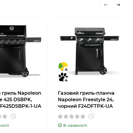
4
4
 гриль Napoleon
Газовий гриль-планча
le 425 DSBPK,
Napoleon Freestyle 24,
 F425DSBPK-1-UA
чорний F24DFTPK-UA
ності
В наявності