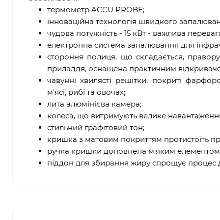
термометр ACCU PROBE;
інноваційна технологія швидкого запалюван
чудова потужність - 15 кВт - важлива перева
електронна система запалювання для інфра
стороння полиця, що складається, правор
приладдя, оснащена практичним відкривач
чавунні хвилясті решітки, покриті фарфо
м'ясі, рибі та овочах;
лита алюмінієва камера;
колеса, що витримують велике навантаженн
стильний графітовий тон;
кришка з матовим покриттям протистоїть п
ручка кришки доповнена м'яким елементом, 
піддон для збирання жиру спрощує процес до