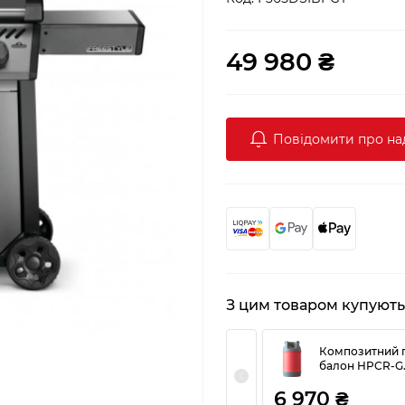
49 980 ₴
Повідомити про н
З цим товаром купують
Композитний 
балон HPCR-G. 
Research (Чехія
6 970 ₴
український ре