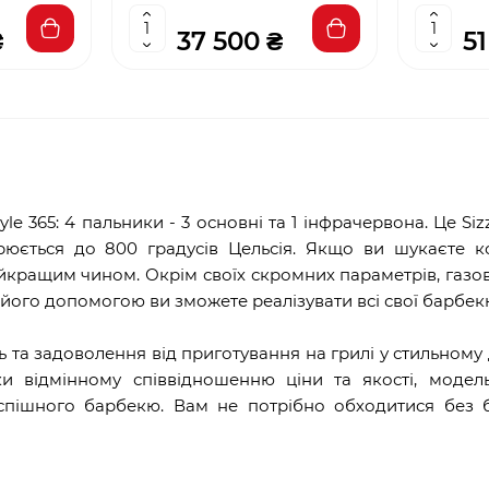
₴
37 500 ₴
51
e 365: 4 пальники - 3 основні та 1 інфрачервона. Це Sizz
рюється до 800 градусів Цельсія. Якщо ви шукаєте к
айкращим чином. Окрім своїх скромних параметрів, газо
а його допомогою ви зможете реалізувати всі свої барбе
ь та задоволення від приготування на грилі у стильному 
ки відмінному співвідношенню ціни та якості, модел
 успішного барбекю. Вам не потрібно обходитися без 