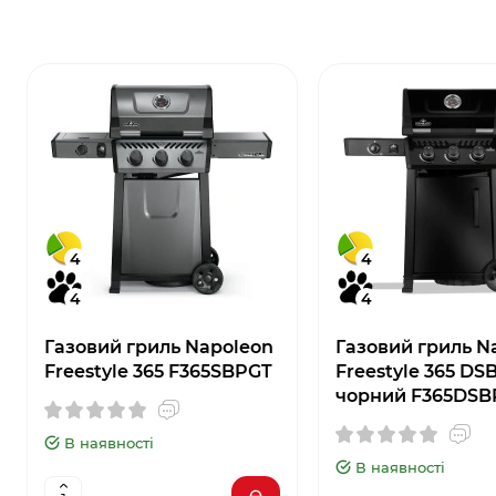
4
4
4
4
Газовий гриль Napoleon
Газовий гриль N
Freestyle 365 F365SBPGT
Freestyle 365 DS
чорний F365DSB
В наявності
В наявності