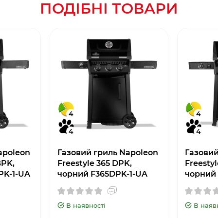
ПОДІБНІ ТОВАРИ
4
4
4
4
apoleon
Газовий гриль Napoleon
Газовий
BPK,
Freestyle 365 DPK,
Freesty
PK-1-UA
чорний F365DPK-1-UA
чорний
В наявності
В наяв