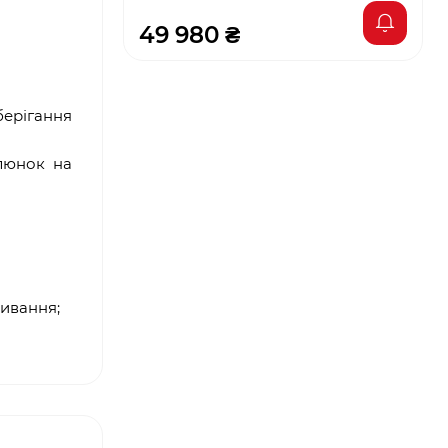
49 980 ₴
берігання
алюнок на
ривання;