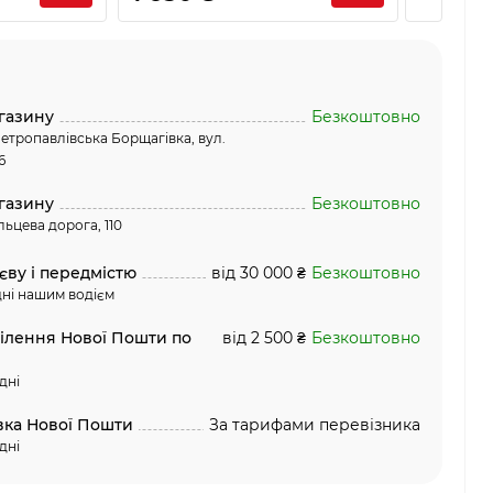
газину
Безкоштовно
етропавлівська Борщагівка, вул.
6
газину
Безкоштовно
льцева дорога, 110
єву і передмістю
від 30 000 ₴
Безкоштовно
ні нашим водієм
ділення Нової Пошти по
від 2 500 ₴
Безкоштовно
дні
вка Нової Пошти
За тарифами перевізника
дні