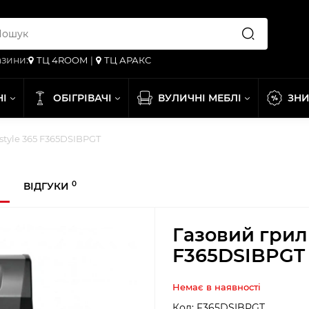
зини:
ТЦ 4ROOM
|
ТЦ АРАКС
НІ
ОБІГРІВАЧІ
ВУЛИЧНІ МЕБЛІ
ЗН
style 365 F365DSIBPGT
0
ВІДГУКИ
Газовий гриль
F365DSIBPGT
Немає в наявності
Код:
F365DSIBPGT