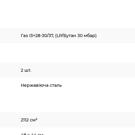
Газ I3+28-30/37, (LP/Бутан 30 мбар)
2 шт.
Нержавіюча сталь
2112 см²