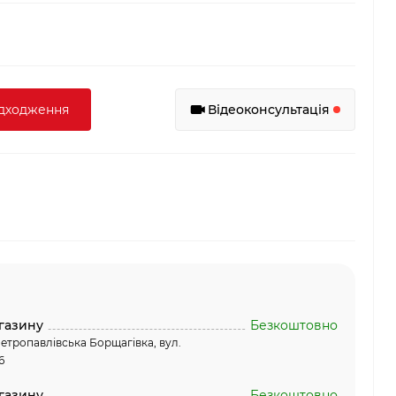
адходження
Відеоконсультація
газину
Безкоштовно
етропавлівська Борщагівка, вул.
6
газину
Безкоштовно