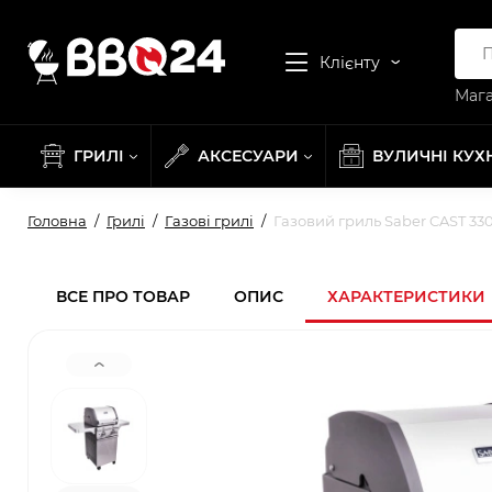
Клієнту
Мага
ГРИЛІ
АКСЕСУАРИ
ВУЛИЧНІ КУХ
Головна
Грилі
Газові грилі
Газовий гриль Saber CAST 33
ВСЕ ПРО ТОВАР
ОПИС
ХАРАКТЕРИСТИКИ