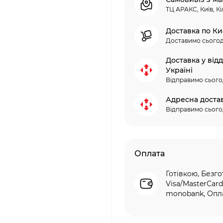
ТЦ АРАКС, Київ, Кі
Доставка по Ки
Доставимо сьогод
Доставка у від
Україні
Відправимо сього
Адресна доста
Відправимо сього
Оплата
Готівкою, Безго
Visa/MasterCard
monobank, Опла