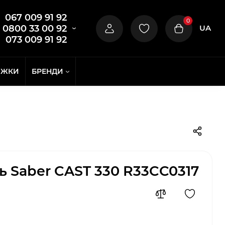
067 009 91 92
0
UA
0800 33 00 92
073 009 91 92
ИЖКИ
БРЕНДИ
ь Saber CAST 330 R33CC0317