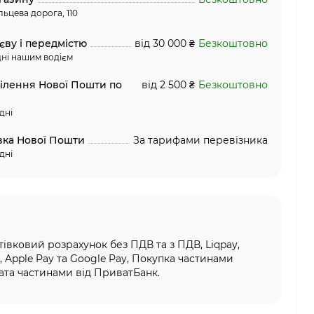
льцева дорога, 110
єву і передмістю
від 30 000 ₴
Безкоштовно
ні нашим водієм
ділення Нової Пошти по
від 2 500 ₴
Безкоштовно
дні
вка Нової Пошти
За тарифами перевізника
дні
тівковий розрахунок без ПДВ та з ПДВ, Liqpay,
, Apple Pay та Google Pay, Покупка частинами
та частинами від ПриватБанк.