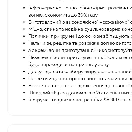
Інфрачервоне тепло рівномірно розсіюєть
вогню, економить до 30% газу
Виготовлений з високоякісної нержавіючої ст
Міцна, стійка та надійна суцільнозварна кон
Полички, прикручені до основи збільшують 
Пальники, решітка та розсікачі вогню виготов
3 окремі зони приготування. Використовуйте 
Незалежні зони приготуванння. Економте га
буде переходити на прилеглу зону
Доступ до лотока збору жиру розташований
Легке очищення: просто випаліть залишки їж
Безпечне та просте підключення до газової 
Швидкий збір за допомогою 26-ти спільних 
Інструменти для чистки решітки SABER – в 