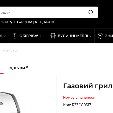
зини:
ТЦ 4ROOM
|
ТЦ АРАКС
НІ
ОБІГРІВАЧІ
ВУЛИЧНІ МЕБЛІ
ЗН
0 R33CC0317
0
ВІДГУКИ
Газовий грил
Немає в наявності
Код:
R33CC0317