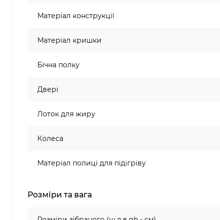
Матеріал конструкції
Матеріал кришки
Бічна полку
Двері
Лоток для жиру
Колеса
Матеріал полиці для підігріву
Розміри та вага
Розміри зібраного (ш,д,в,gh - см)