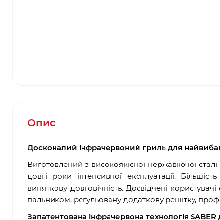
Опис
Досконалий інфрачервоний гриль для найвиба
Виготовлений з високоякісної нержавіючої сталі
довгі роки інтенсивної експлуатації. Більшіс
виняткову довговічність. Досвідчені користувач
пальником, регульовану додаткову решітку, проф
Запатентована інфрачервона технологія SABER 