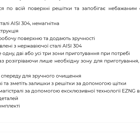
ся по всій поверхні решітки та запобігає небажаним
алі AISI 304, немагнітна
струкція
робочу поверхню та додають зручності
лені з нержавіючої сталі AISI 304
одну, дві або усі три зони приготування при потребі
з розігріваючи лише необхідну зону для приготування,
 спереду для зручного очищення
і та зметіть залишки з решітки за допомогою щітки
магістралі за допомогою ексклюзивної технології EZNG 
деталей
комплекті