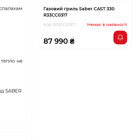
 спалахам
Газовий гриль Saber CAST 330
R33CC0317
Код: R33CC0317
Немає в наявності
87 990 ₴
 тепло не
від SABER