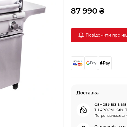
87 990 ₴
Повідомити про н
Доставка
Самовивіз з ма
ТЦ 4ROOM, Київ, П
Петропавлівська, 
Самовивіз з ма