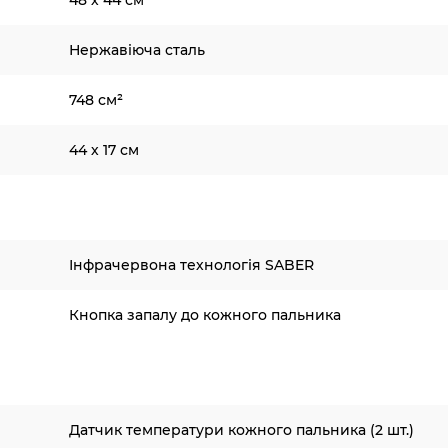
48 х 44 см
Нержавіюча сталь
748 см²
44 х 17 см
Інфрачервона технологія SABER
Кнопка запалу до кожного пальника
Датчик температури кожного пальника (2 шт.)