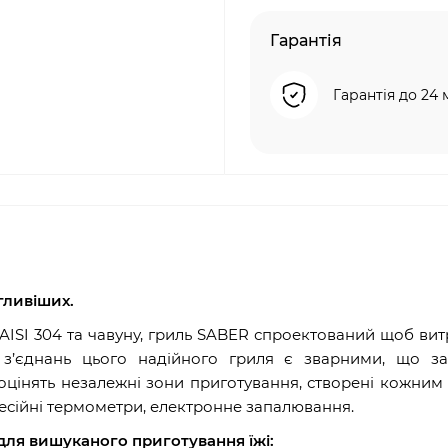
Гарантія
Гарантія до 24 
гливіших.
 AISI 304 та чавуну, гриль SABER спроектований щоб ви
ть з’єднань цього надійного гриля є зварними, що з
і оцінять незалежні зони приготування, створені кожни
есійні термометри, електронне запалювання.
для вишуканого приготування їжі: