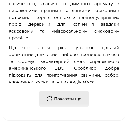
насиченого, класичного димного аромату з
вираженими пряними та легкими горіховими
нотками. Гікорі є однією з найпопулярніших
порід деревини для копчення завдяки
яскравому та універсальному смаковому
профілю.
Під час тління тріска утворює щільний
ароматний дим, який глибоко проникає в м’ясо
та формує характерний смак справжнього
американського BBQ. Особливо добре
підходить для приготування свинини, ребер,
яловичини, курки та інших видів м’яса.
Тріску можна використовувати у вугільних
грилях, коптильнях та гриль-системах із
Показати ще
кришкою. Рекомендується додавати її на
розпечене вугілля або використовувати у
контейнері для копчення для контрольованого
та стабільного димлення.