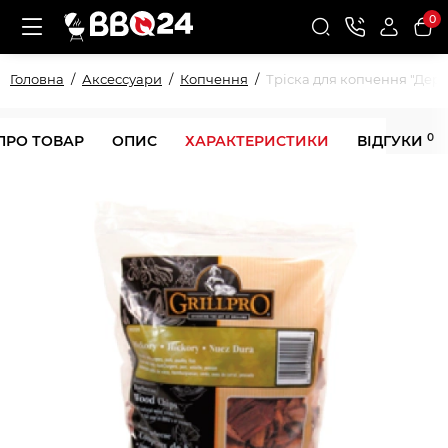
0
Головна
Аксессуари
Копчення
Тріска для копчення "Дерев
0
ПРО ТОВАР
ОПИС
ХАРАКТЕРИСТИКИ
ВІДГУКИ