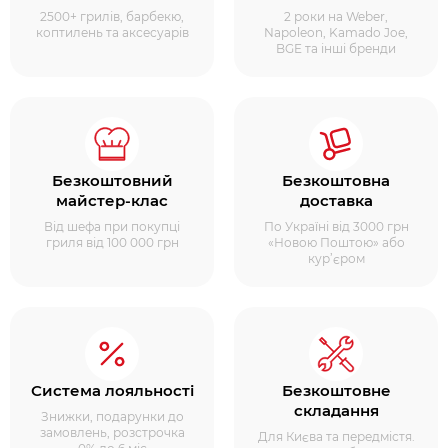
2500+ грилів, барбекю,
2 роки на Weber,
коптилень та аксесуарів
Napoleon, Kamado Joe,
BGE та інші бренди
Безкоштовний
Безкоштовна
майстер-клас
доставка
Від шефа при покупці
По Україні від 3000 грн
гриля від 100 000 грн
«Новою Поштою» або
кур’єром
Система лояльності
Безкоштовне
складання
Знижки, подарунки до
замовлень, розстрочка
Для Києва та передмістя.