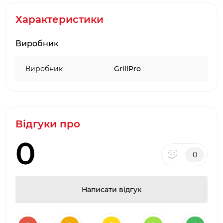
Тип: тріска для копчення.
Характеристики
Матеріал: натуральна деревина гікорі.
Призначення: свинина, яловичина, курка,
Виробник
ребра, BBQ-страви.
Аромат: насичений класичний димний з
Виробник
GrillPro
пряними та горіховими нотками.
Підходить для грилів і коптильних систем.
Використання: вугільні грилі та коптильні з
кришкою.
Відгуки про
0
0
Написати відгук