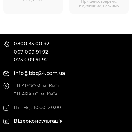
0% до 6 міс
Приїдемо, зберемо,
підключимо, навчимо
0800 33 00 92
067 009 91 92
073 009 91 92
info@bbq24.com.ua
ТЦ 4ROOM, м. Київ
ТЦ АРАКС, м. Київ
Пн–Нд : 10:00–20:00
Відеоконсультація