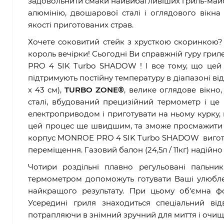
задовольнити смаки найвибагливіших гриль-майстр
алюмінію, двошарової сталі і оглядового вікн
якості приготованих страв.
Хочете соковитий стейк з хрусткою скоринкою? 
король вечірки! Сьогодні Ви справжній гуру гри
PRO 4 SIK Turbo SHADOW ! І все тому, що цей
підтримують постійну температуру в діапазоні від 8
х 43 см),
TURBO ZONE®
, велике оглядове вікно
сталі, вбудований прецизійний термометр і ц
електроприводом і приготувати на ньому курку,
цей процес ще швидшим, та зможе просмажити в
корпус MONROE PRO 4 SIK Turbo SHADOW виготовл
переміщення. Газовий балон (24,5л / 11кг) надійн
Чотири роздільні плавно регульовані пал
термометром допоможуть готувати Ваші улюбле
найкращого результату. При цьому об'ємна ф
Усередині гриля знаходиться спеціальний ві
потрапляючи в знімний зручний для миття і очи