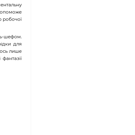
ментальну
 допоможе
ю робочої
ль-шефом.
рідки для
 ось лише
 фантазії