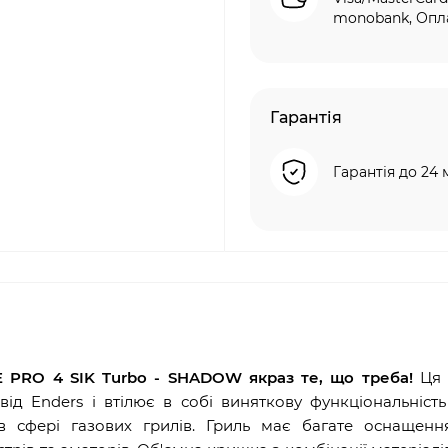
monobank, Опла
Гарантія
Гарантія до 24 
 PRO 4 SIK Turbo - SHADOW якраз те, що треба!
Ця 
ід Enders і втілює в собі виняткову функціональніст
 сфері газових грилів. Гриль має багате оснащення