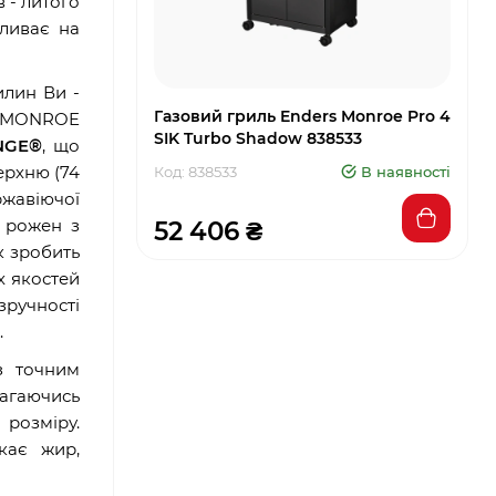
 - литого
пливає на
илин Ви -
Газовий гриль Enders Monroe Pro 4
як MONROE
SIK Turbo Shadow 838533
NGE®
, що
верхню (74
Код: 838533
В наявності
ржавіючої
и рожен з
52 406 ₴
к зробить
х якостей
зручності
.
з точним
агаючись
розміру.
кає жир,