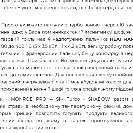
ів та аматорів. Об'ємна кришка з комбінації матеріалів
а забезпечують малі тепловтрати, що безпосередньо в
Просто включите пальник з турбо-зоною і через 10 хв
лення, адже у Вас в помічниках такий іменитий су-шеф, 
 газовий гриль має 4 надпотужних пальника
HEAT RA
0 до 400 ° С (3 х 3,5 кВт + 1 x 4,2 кВт), велику робочу по
, тильний інфрачервоний пальник, бічну конфорку з не
е ще не все! При бажанні Ви можете додатково купит
 гусака або молочного порося, а інфрачервоний пальни
се до самих кісточок. Для поліпшення експлуатаційни
ений з нержавіючої сталі і має вбудовані колеса для 
о прихований в нижній шафі гриля в спеціальному піддоні
ьники - MONROE PRO 4 SIK Turbo - SHADOW разом 
ні страви в необхідному температурному режимі, дом
орма кришки дозволить готувати продукти великого 
двідний канал, по якому в процесі приготування сті
щення жіросборний лоток.