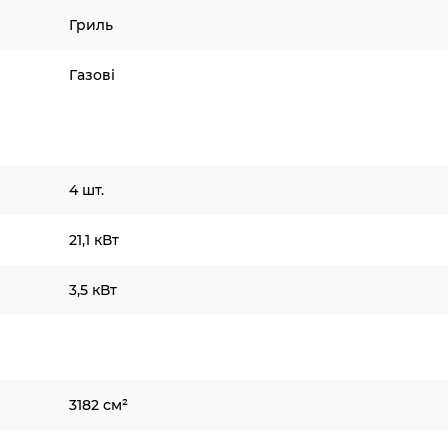
Гриль
Газові
4 шт.
21,1 кВт
3,5 кВт
3182 см²