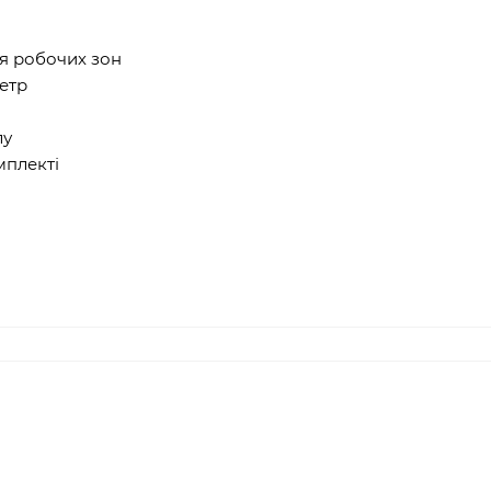
я робочих зон
етр
лу
мплекті