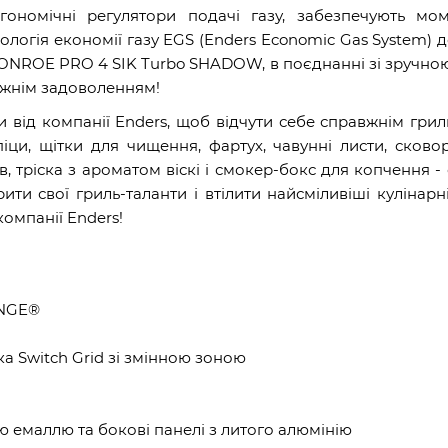
ргономічні регулятори подачі газу, забезпечують мо
нологія економії газу EGS (Enders Economic Gas System)
 MONROE PRO 4 SIK Turbo SHADOW, в поєднанні зі зручно
вжнім задоволенням!
 від компанії Enders, щоб відчути себе справжнім гри
піци, щітки для чищення, фартух, чавунні листи, сково
, тріска з ароматом віскі і смокер-бокс для копчення -
и свої гриль-таланти і втілити найсміливіші кулінарні
омпанії Enders!
ANGE®
а Switch Grid зі змінною зоною
ю емаллю та бокові панелі з литого алюмінію