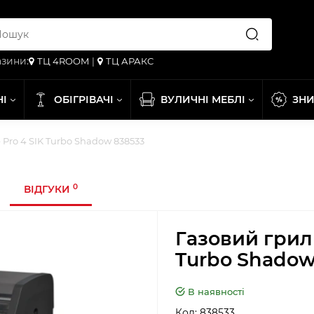
зини:
ТЦ 4ROOM
|
ТЦ АРАКС
НІ
ОБІГРІВАЧІ
ВУЛИЧНІ МЕБЛІ
ЗН
Pro 4 SIK Turbo Shadow 838533
0
ВІДГУКИ
Газовий грил
Turbo Shadow
В наявності
Код:
838533