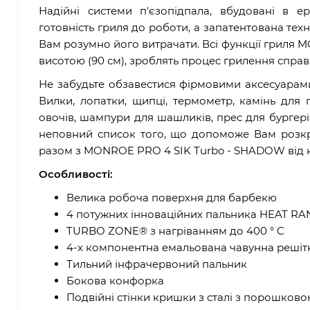
Надійні системи п'єзопідпала, вбудовані в е
готовність гриля до роботи, а запатентована тех
Вам розумно його витрачати. Всі функції гриля
висотою (90 см), зроблять процес грилення спра
Не забудьте обзавестися фірмовими аксесуарами
Вилки, лопатки, щипці, термометр, камінь для 
овочів, шампури для шашликів, прес для бургерів
неповний список того, що допоможе Вам розкрит
разом з MONROE PRO 4 SIK Turbo - SHADOW від к
Особливості:
Велика робоча поверхня для барбекю
4 потужних інноваційних пальника HEAT R
TURBO ZONE® з нагріванням до 400 ° С
4-х компонентна емальована чавунна решітк
Тильний інфрачервоний пальник
Бокова конфорка
Подвійні стінки кришки з сталі з порошково