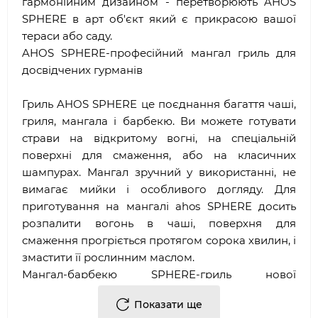
гармонійним дизайном - перетворюють AHOS
SPHERE в арт об'єкт який є прикрасою вашої
тераси або саду.
AHOS SPHERE-професійний мангал гриль для
досвідчених гурманів
Гриль AHOS SPHERE це поєднання багаття чаші,
гриля, мангала і барбекю. Ви можете готувати
страви на відкритому вогні, на спеціальній
поверхні для смаження, або на класичних
шампурах. Мангал зручний у використанні, не
вимагає мийки і особливого догляду. Для
приготування на мангалі ahos SPHERE досить
розпалити вогонь в чаші, поверхня для
смаження прогріється протягом сорока хвилин, і
змастити її рослинним маслом.
Мангал-барбекю SPHERE-гриль нової
конструкції від AHOS
Показати ще