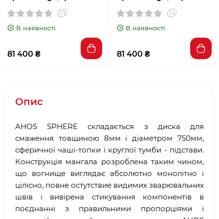
В наявності
В наявності
81 400 ₴
81 400 ₴
Опис
AHOS SPHERE складається з диска для
смаження товщиною 8мм і діаметром 750мм,
сферичної чаші-топки і круглої тумби - підстави.
Конструкція мангала розроблена таким чином,
що вогнище виглядає абсолютно монолітно і
цілісно, повне остутствие видимих зварювальних
швів і вивірена стикування компонентів в
поєднанні з правильними пропорціями і