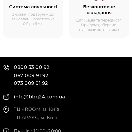
Система лояльності
Безкоштовне
складання
Знижки, подарунки до
замовлень, розстрочка
Для Києва та передмістя.
0% до 6 міс
Приїдемо, зберемо,
підключимо, навчимо
0800 33 00 92
067 009 91 92
073 009 91 92
info@bbq24.com.ua
ТЦ 4ROOM, м. Київ
ТЦ АРАКС, м. Київ
Пн–Нд : 10:00–20:00