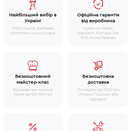
Найбільший вибір в
Офіційна гарантія
Україні
від виробника
2500+ грилів, барбекю,
2 роки на Weber,
коптилень та аксесуарів
Napoleon, Kamado Joe,
BGE та інші бренди
Безкоштовний
Безкоштовна
майстер-клас
доставка
Від шефа при покупці
По Україні від 3000 грн
гриля від 100 000 грн
«Новою Поштою» або
кур’єром