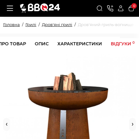
0
Головна
Грилі
Дров'яні грилі
Дров'яний гриль-вогнище Ah
0
ПРО ТОВАР
ОПИС
ХАРАКТЕРИСТИКИ
ВІДГУКИ