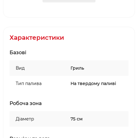
Вогнище SPHERE оснащений новою
конструкцією очищення від попелу зі знімною
нержавіючої купкою. Додатково є можливість
встановити на мангал казан, перехідне кільце
для шампурів і грати гриль. Зніміть жарочную
Характеристики
поверхню і AHOS SPHERE перетвориться в
красиву багаття чашу.
Базові
Особливості:
Вид
Гриль
Зовнішній діаметр поверхні для смаження
Тип палива
На твердому паливі
75 см.
Внутрішній діаметр поверхні для смаження
36 см.
Робоча зона
Матеріал поверхні для смаження
вуглецевої сталі
Діаметр
75 см
Покриття жарочної поверхні 4-х шарове
полімерне органічне покриття
Матеріал корпусу мангала Сталь S235JR