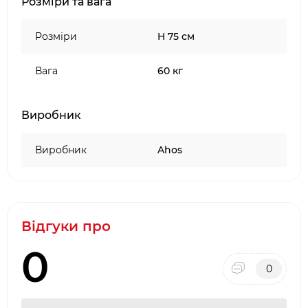
Розміри та вага
Покриття корпусу мангала термостійке
кремній-органічне 3-х шарове покриття
Розміри
H 75 см
Пристрій полегшеної чистки від попелу
Вага
60 кг
Виробник
Виробник
Ahos
Відгуки про
0
0