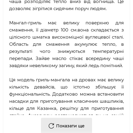
чаша розподіляє тепло вниз від вогнища. Це
дозволяє зігрітися сидячим поруч людям.
Мангал-гриль має велику поверхню для
смаження, її діаметр 100 см.вона складається з
цілісного шматка високоміцної вуглецевої сталі.
Область для смаження акумулює тепло, в
результаті чого знижуються температурні
перепади. Зайве масло стікає всередину чаші
завдяки невеликому загину, який ледь помітний.
Ця модель гриль-мангала на дровах має велику
кількість девайсів, що істотно збільшує її
функціональність. Додатково можна встановити
насадки для приготування класичних шашликів,
кільце для Казанка, решітку для приготування
стейка. Аксесуари розташовуються як на самій
поверхні для смаження, так і на висоті 12 см.
Показати ще