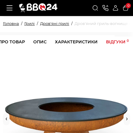
0
Головна
Грилі
Дров'яні грилі
Дров'яний гриль-вогнище Ah
0
ПРО ТОВАР
ОПИС
ХАРАКТЕРИСТИКИ
ВІДГУКИ