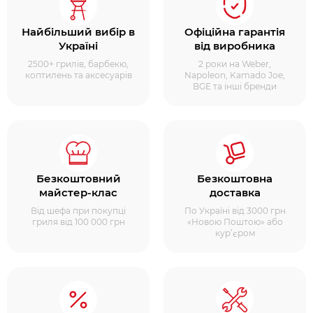
Найбільший вибір в
Офіційна гарантія
Україні
від виробника
2500+ грилів, барбекю,
2 роки на Weber,
коптилень та аксесуарів
Napoleon, Kamado Joe,
BGE та інші бренди
Безкоштовний
Безкоштовна
майстер-клас
доставка
Від шефа при покупці
По Україні від 3000 грн
гриля від 100 000 грн
«Новою Поштою» або
кур’єром