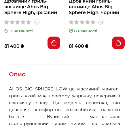
Дров'яний гриль-
Дров'яний гриль-
вогнище Ahos Big
вогнище Ahos Big
Sphere High, іржавий
Sphere High, чорний
В наявності
В наявності
81 400 ₴
81 400 ₴
Опис
AHOS BIG SPHERE LOW-це масивний мангал-
гриль, який має простору жарочну поверхню і
еліптичну чашу. Ця модель невисока, що
дозволяє комфортно розслабитися навколо
багаття. Вуличний мангал-гриль
сконструйований таким чином, що овальна