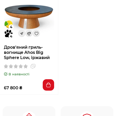
4
4
Дров'яний гриль-
вогнище Ahos Big
Sphere Low, іржавий
В наявності
67 800 ₴