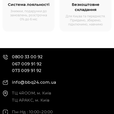
Система лояльності
Безкоштовне
складання
Знижки, подарунки до
замовлень, розстрочка
Для Києва та передмістя.
0% до 6 міс
Приїдемо, зберемо,
підключимо, навчимо
0800 33 00 92
067 009 91 92
073 009 91 92
info@bbq24.com.ua
ТЦ 4ROOM, м. Київ
ТЦ АРАКС, м. Київ
Пн–Нд : 10:00–20:00