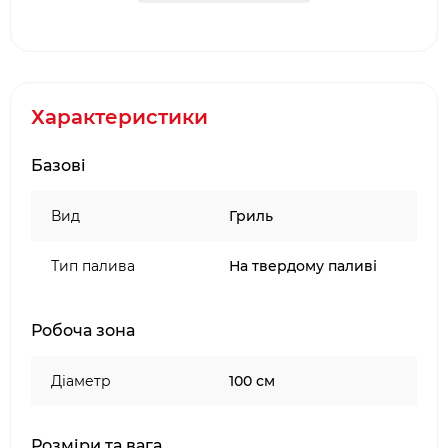
AHOS BIG SPHERE LOW не потребує постійного
Чищення миючими засобами. Для очищення
гриль-мангала досить прибрати залишки їжі
шпателем, скропити рослинним маслом, злегка
протерти ганчіркою. Очистити золу просто
Характеристики
завдяки знімному пеплозбірнику.
Базові
Особливість:
Зовнішній діаметр поверхні для смаження
Вид
Гриль
100 см.
Внутрішній діаметр поверхні для смаження
Тип палива
На твердому паливі
36 см.
Матеріал поверхні для смаження
Робоча зона
вуглецевої сталі
Покриття жарочної поверхні 4-х шарове
Діаметр
100 см
полімерне органічне покриття
Матеріал корпусу мангала Сталь S235JR
Покриття корпусу мангала термостійке
Розміри та вага