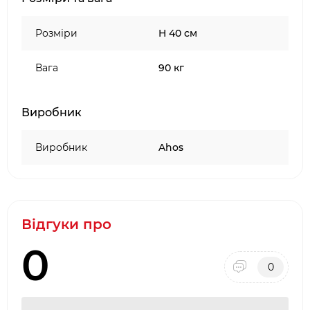
кремній-органічне 3-х шарове покриття
Розміри
H 40 см
Вага
90 кг
Виробник
Виробник
Ahos
Відгуки про
0
0