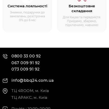
Система лояльності
Безкоштовне
складання
Знижки, подарунки до
замовлень, розстрочка
Для Києва та передмістя.
0% до 6 міс
Приїдемо, зберемо,
підключимо, навчимо
0800 33 00 92
067 009 91 92
073 009 91 92
info@bbq24.com.ua
ТЦ 4ROOM, м. Київ
ТЦ АРАКС, м. Київ
Пн–Нд : 10:00–20:00