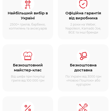
Найбільший вибір в
Офіційна гарантія
Україні
від виробника
2500+ грилів, барбекю,
2 роки на Weber,
коптилень та аксесуарів
Napoleon, Kamado Joe,
BGE та інші бренди
Безкоштовний
Безкоштовна
майстер-клас
доставка
Від шефа при покупці
По Україні від 3000 грн
гриля від 100 000 грн
«Новою Поштою» або
кур’єром