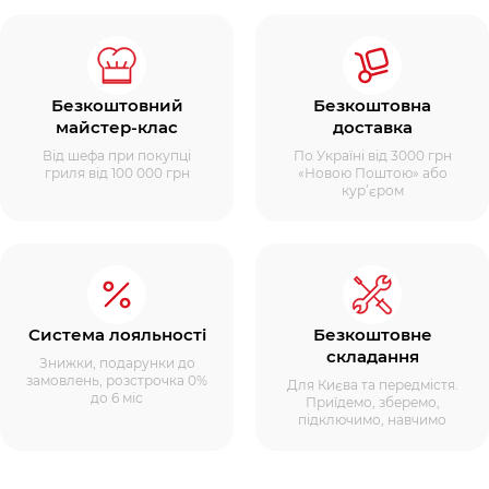
Безкоштовний
Безкоштовна
майстер-клас
доставка
Від шефа при покупці
По Україні від 3000 грн
гриля від 100 000 грн
«Новою Поштою» або
кур’єром
Система лояльності
Безкоштовне
складання
Знижки, подарунки до
замовлень, розстрочка 0%
Для Києва та передмістя.
до 6 міс
Приїдемо, зберемо,
підключимо, навчимо