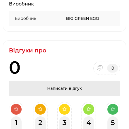
Виробник
·
Два фірмових салони барбекю в місті Києві:
ТЦ Аракс, ТЦ 4
Room
Виробник
BIG GREEN EGG
·
Наявність товару на складі виробника в
Києві
Відгуки про
0
0
Написати відгук
1
2
3
4
5