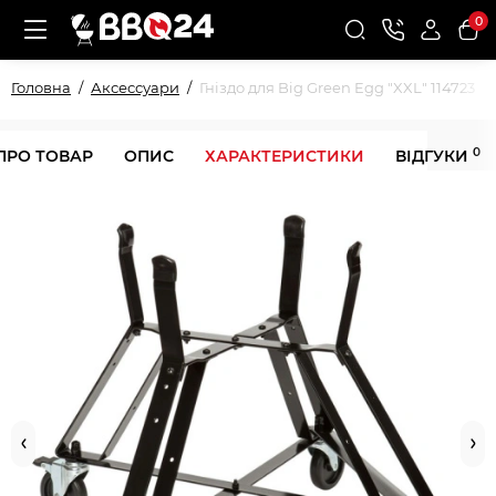
0
Головна
Аксессуари
Гніздо для Big Green Egg "XXL" 114723
0
ПРО ТОВАР
ОПИС
ХАРАКТЕРИСТИКИ
ВІДГУКИ