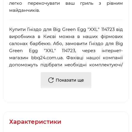
легко перекочувати ваш гриль з рівним
майданчиків.
Купити Гніздо для Big Green Egg "XXL" 114723 від
виробника в Києві можна в наших фірмових
салонах барбекю. Або, замовити Гніздо для Big
Green Egg "XXL" 114723, через інтернет-
магазин
bbq
24.
com
.
ua
. Фахівці нашої компанії
допоможуть підібрати необхідні комплектуючі/
аксесуари для барбекю.
Показати ще
Достоїнствами і перевагами нашої компанії, є:
·
Багаторічний досвід роботи у сфері
продажу
аксесуарів для гриля
і барбекю
·
Офіційний партнер і представник
Big Green
Egg
Характеристики
·
Довгострокова гарантія від виробника