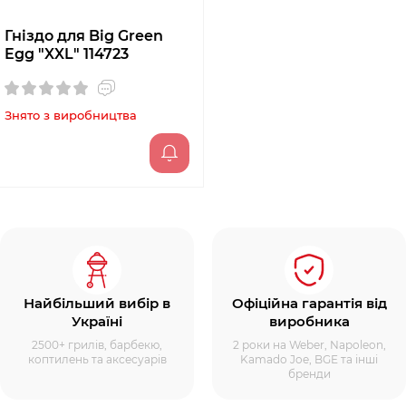
Гніздо для Big Green
Egg "XXL" 114723
Знято з виробництва
Найбільший вибір в
Офіційна гарантія від
Україні
виробника
2500+ грилів, барбекю,
2 роки на Weber, Napoleon,
коптилень та аксесуарів
Kamado Joe, BGE та інші
бренди