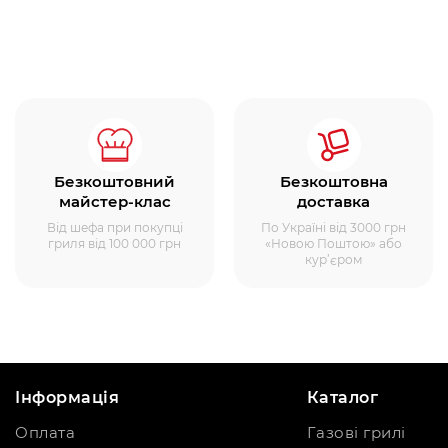
Безкоштовний
Безкоштовна
майстер-клас
доставка
Від шефа при покупці
По Україні від 3000 грн
гриля від 100 000 грн
«Новою Поштою» або
кур’єром
Інформація
Каталог
Оплата
Газові грилі