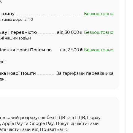
6
газину
Безкоштовно
льцева дорога, 110
єву і передмістю
від 30 000 ₴
Безкоштовно
ні нашим водієм
ділення Нової Пошти по
від 2 500 ₴
Безкоштовно
дні
вка Нової Пошти
За тарифами перевізника
дні
тівковий розрахунок без ПДВ та з ПДВ, Liqpay,
, Apple Pay та Google Pay, Покупка частинами
та частинами від ПриватБанк.