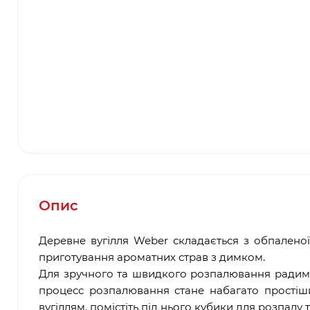
Опис
Деревне вугілля Weber складається з обпаленої
приготування ароматних страв з димком.
Для зручного та швидкого розпалювання радимо
процесс розпалювання стане набагато простіш
вугіллям, помістіть під нього кубики для розпалу т