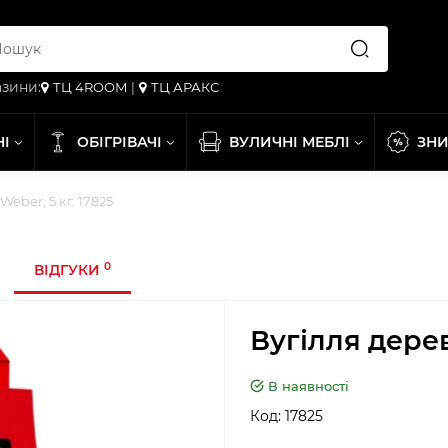
зини:
ТЦ 4ROOM
|
ТЦ АРАКС
НІ
ОБІГРІВАЧІ
ВУЛИЧНІ МЕБЛІ
ЗН
eber, 5 кг. 17825
0
ВІДГУКИ
Вугілля дерев
В наявності
Код:
17825