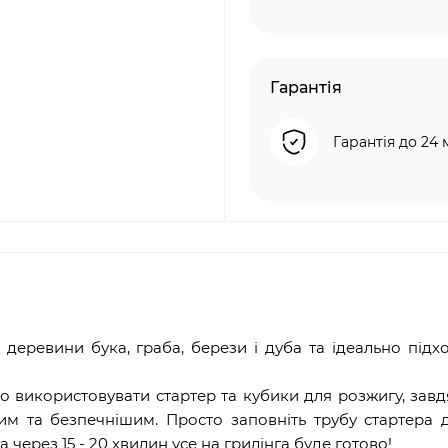
Гарантія
Гарантія до 24 
 деревини бука, граба, берези і дуба та ідеально підх
 використовувати стартер та кубики для розжигу, зав
им та безпечнішим. Просто заповніть трубу стартера
а через 15 - 20 хвилин усе на грилінга буде готово!