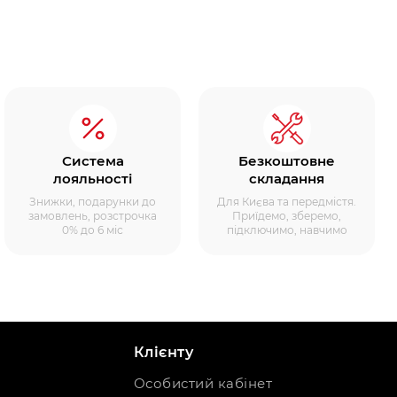
Система
Безкоштовне
лояльності
складання
Знижки, подарунки до
Для Києва та передмістя.
замовлень, розстрочка
Приїдемо, зберемо,
0% до 6 міс
підключимо, навчимо
Клієнту
Особистий кабінет