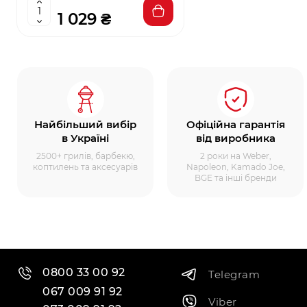
1 029 ₴
Найбільший вибір
Офіційна гарантія
в Україні
від виробника
2500+ грилів, барбекю,
2 роки на Weber,
коптилень та аксесуарів
Napoleon, Kamado Joe,
BGE та інші бренди
0800 33 00 92
Telegram
067 009 91 92
Viber