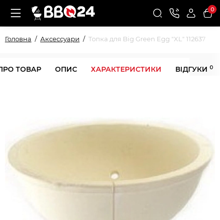
0
Головна
Аксессуари
Топка для Big Green Egg "XL" 112637
0
ПРО ТОВАР
ОПИС
ХАРАКТЕРИСТИКИ
ВІДГУКИ