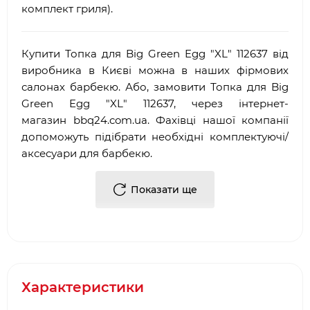
комплект гриля).
Купити Топка для Big Green Egg "XL" 112637 від
виробника в Києві можна в наших фірмових
салонах барбекю. Або, замовити Топка для Big
Green Egg "XL" 112637, через інтернет-
магазин
bbq
24.
com
.
ua
. Фахівці нашої компанії
допоможуть підібрати необхідні комплектуючі/
аксесуари для барбекю.
Достоїнствами і перевагами нашої компанії, є:
Показати ще
·
Багаторічний досвід роботи у сфері
продажу
аксесуарів для гриля
і барбекю
·
Офіційний партнер і представник
Big Green
Egg
·
Довгострокова гарантія від виробника
Характеристики
·
Два фірмових салони барбекю в місті Києві: