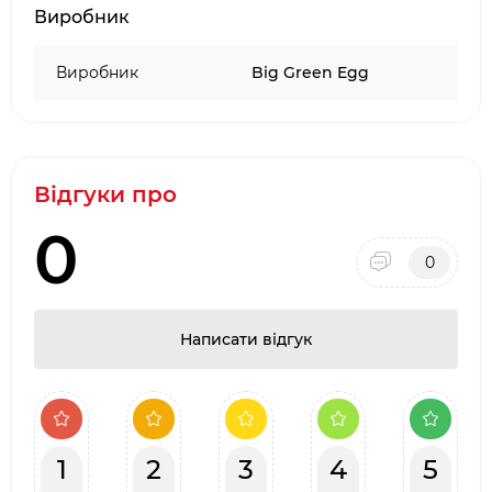
Виробник
ТЦ Аракс, ТЦ 4
Room
·
Наявність товару на складі виробника в
Виробник
Big Green Egg
Києві
Відгуки про
0
0
Написати відгук
1
2
3
4
5