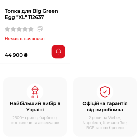
Топка для Big Green
Egg "XL" 112637
Немає в наявності
44 900 ₴
Найбільший вибір в
Офіційна гарантія
Україні
від виробника
2500+ грилів, барбекю,
2 роки на Weber,
коптилень та аксесуарів
Napoleon, Kamado Joe,
BGE та інші бренди