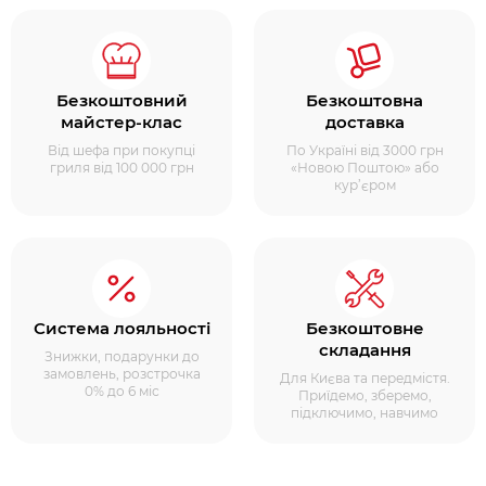
Безкоштовний
Безкоштовна
майстер-клас
доставка
Від шефа при покупці
По Україні від 3000 грн
гриля від 100 000 грн
«Новою Поштою» або
кур’єром
Система лояльності
Безкоштовне
складання
Знижки, подарунки до
замовлень, розстрочка
Для Києва та передмістя.
0% до 6 міс
Приїдемо, зберемо,
підключимо, навчимо