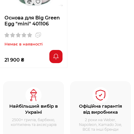
Основа для Big Green
Egg "mini" 401106
Немає в наявності
21 900 ₴
Найбільший вибір в
Офіційна гарантія
Україні
від виробника
2500+ грилів, барбекю,
2 роки на Weber,
коптилень та аксесуарів
Napoleon, Kamado Joe,
BGE та інші бренди