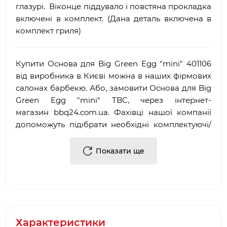
глазурі. Віконце піддувало і повстяна прокладка
включені в комплект. (Дана деталь включена в
комплект гриля)
Купити Основа для Big Green Egg "mini" 401106
від виробника в Києві можна в наших фірмових
салонах барбекю. Або, замовити Основа для Big
Green Egg "mini" TBC, через інтернет-
магазин
bbq
24.
com
.
ua
. Фахівці нашої компанії
допоможуть підібрати необхідні комплектуючі/
аксесуари для барбекю.
Показати ще
Достоїнствами і перевагами нашої компанії, є:
·
Багаторічний досвід роботи у сфері
продажу
аксесуарів для гриля
і барбекю
·
Офіційний партнер і представник
Big Green
Egg
Характеристики