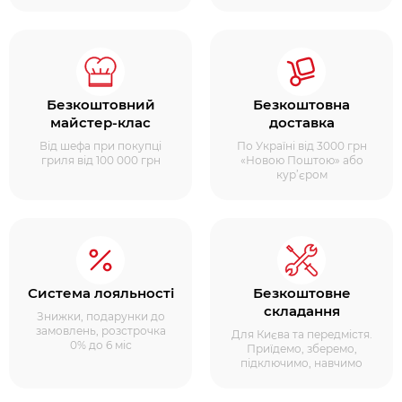
Безкоштовний
Безкоштовна
майстер-клас
доставка
Від шефа при покупці
По Україні від 3000 грн
гриля від 100 000 грн
«Новою Поштою» або
кур’єром
Система лояльності
Безкоштовне
складання
Знижки, подарунки до
замовлень, розстрочка
Для Києва та передмістя.
0% до 6 міс
Приїдемо, зберемо,
підключимо, навчимо