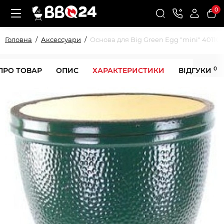
0
Головна
Аксессуари
Основа для Big Green Egg "mini" 40110
0
ПРО ТОВАР
ОПИС
ХАРАКТЕРИСТИКИ
ВІДГУКИ