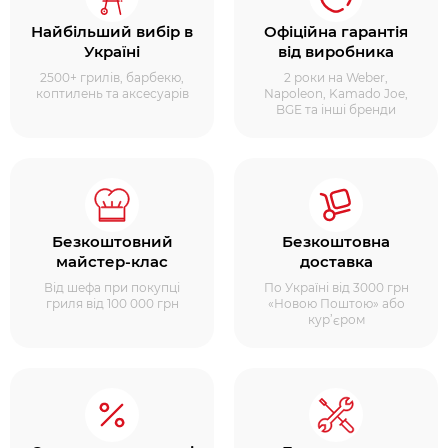
Найбільший вибір в
Офіційна гарантія
Україні
від виробника
2500+ грилів, барбекю,
2 роки на Weber,
коптилень та аксесуарів
Napoleon, Kamado Joe,
BGE та інші бренди
Безкоштовний
Безкоштовна
майстер-клас
доставка
Від шефа при покупці
По Україні від 3000 грн
гриля від 100 000 грн
«Новою Поштою» або
кур’єром