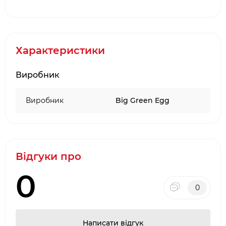
·
Офіційний партнер і представник
Big Green
Egg
·
Довгострокова гарантія від виробника
Характеристики
·
Два фірмових салони барбекю в місті Києві:
ТЦ Аракс, ТЦ 4
Room
Виробник
·
Наявність товару на складі виробника в
Києві
Виробник
Big Green Egg
Відгуки про
0
0
Написати відгук