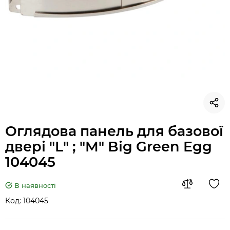
Оглядова панель для базової
двері "L" ; "M" Big Green Egg
104045
В наявності
Код:
104045