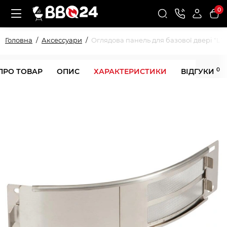
0
Головна
Аксессуари
Оглядова панель для базової двері "L" 
0
ПРО ТОВАР
ОПИС
ХАРАКТЕРИСТИКИ
ВІДГУКИ