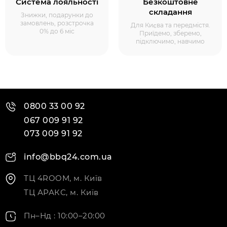
Система лояльності
Безкоштовне
складання
Знижки, подарунки до
замовлень, розстрочка
Для Києва та передмістя.
0% до 6 міс
Приїдемо, зберемо,
підключимо, навчимо
0800 33 00 92
067 009 91 92
073 009 91 92
info@bbq24.com.ua
ТЦ 4ROOM, м. Київ
ТЦ АРАКС, м. Київ
Пн–Нд : 10:00–20:00