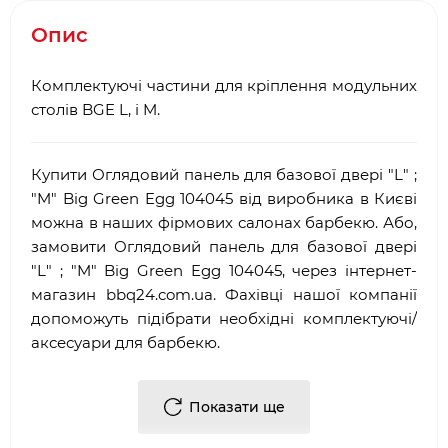
Опис
Комплектуючі частини для кріплення модульних
столів BGE L, і M.
Купити Оглядовий панель для базової двері "L" ;
"M" Big Green Egg 104045 від виробника в Києві
можна в наших фірмових салонах барбекю. Або,
замовити Оглядовий панель для базової двері
"L" ; "M" Big Green Egg 104045, через інтернет-
магазин
bbq
24.
com
.
ua
. Фахівці нашої компанії
допоможуть підібрати необхідні комплектуючі/
аксесуари для барбекю.
Достоїнствами і перевагами нашої компанії, є:
Показати ще
·
Багаторічний досвід роботи у сфері
продажу
аксесуарів для гриля
і барбекю