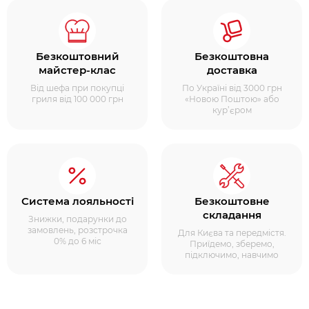
Безкоштовний
Безкоштовна
майстер-клас
доставка
Від шефа при покупці
По Україні від 3000 грн
гриля від 100 000 грн
«Новою Поштою» або
кур’єром
Система лояльності
Безкоштовне
складання
Знижки, подарунки до
замовлень, розстрочка
Для Києва та передмістя.
0% до 6 міс
Приїдемо, зберемо,
підключимо, навчимо