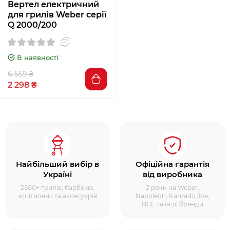
Вертел електричний
для грилів Weber серії
Q 2000/200
В наявності
6 559 ₴
2 298 ₴
Найбільший вибір в
Офіційна гарантія
Україні
від виробника
2500+ грилів, барбекю,
2 роки на Weber,
коптилень та аксесуарів
Napoleon, Kamado Joe,
BGE та інші бренди