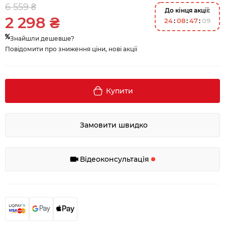
6 559 ₴
До кінця акції:
2 298 ₴
2
4
0
8
4
7
0
8
Знайшли дешевше?
Повідомити про зниження ціни, нові акції
Купити
Замовити швидко
Відеоконсультація