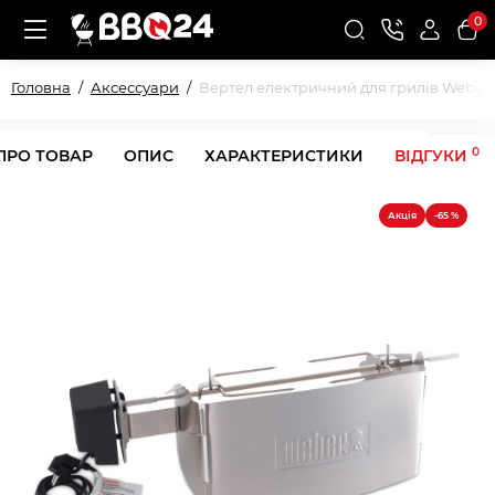
0
Головна
Аксессуари
Вертел електричний для грилів Weber 
0
ПРО ТОВАР
ОПИС
ХАРАКТЕРИСТИКИ
ВІДГУКИ
Акція
-65 %