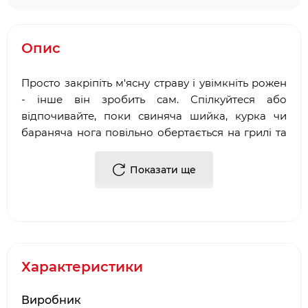
Опис
Просто закріпіть м'ясну страву і увімкніть рожен
- інше він зробить сам. Спілкуйтеся або
відпочивайте, поки свиняча шийка, курка чи
бараняча нога повільно обертається на грилі та
рівномірно пропікається з усіх боків. Скоро ви
подасте чудове соковите м'ясо до столу!
Показати ще
Підходить для: Грилі Weber Q 2000/200
Характеристики
Виробник