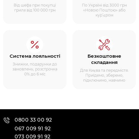
Від шефа при покупці
По Україні від 3000 грн
гриля від 100 000 грн
«Новою Поштою» або
кур’єром
Система лояльності
Безкоштовне
складання
Знижки, подарунки до
замовлень, розстрочка
Для Києва та передмістя.
0% до 6 міс
Приїдемо, зберемо,
підключимо, навчимо
0800 33 00 92
067 009 91 92
073 009 91 92