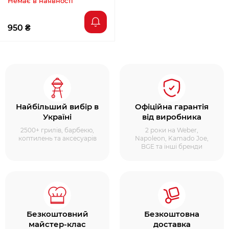
Немає в наявності
950 ₴
Найбільший вибір в
Офіційна гарантія
Україні
від виробника
2500+ грилів, барбекю,
2 роки на Weber,
коптилень та аксесуарів
Napoleon, Kamado Joe,
BGE та інші бренди
Безкоштовний
Безкоштовна
майстер-клас
доставка