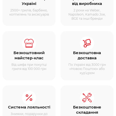
Україні
від виробника
2500+ грилів, барбекю,
2 роки на Weber,
коптилень та аксесуарів
Napoleon, Kamado Joe,
BGE та інші бренди
Безкоштовний
Безкоштовна
майстер-клас
доставка
Від шефа при покупці
По Україні від 3000 грн
гриля від 100 000 грн
«Новою Поштою» або
кур’єром
Система лояльності
Безкоштовне
складання
Знижки, подарунки до