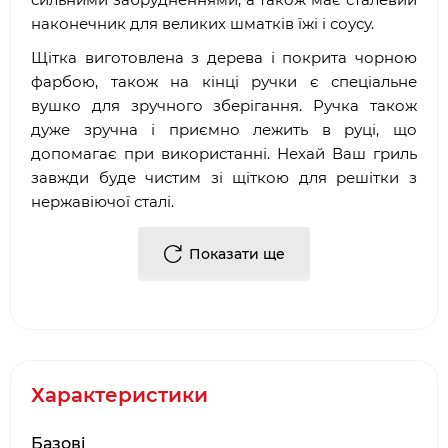
наконечник для великих шматків їжі і соусу.
Щітка виготовлена з дерева і покрита чорною
фарбою, також на кінці ручки є спеціальне
вушко для зручного зберігання. Ручка також
дуже зручна і приємно лежить в руці, що
допомагає при використанні. Нехай Ваш гриль
завжди буде чистим зі щіткою для решітки з
нержавіючої сталі.
Показати ще
Купити Щітка для очищення решіток гриля з
ворсом з нержавіючої сталі NAPOLEON 62118 від
виробника в Києві можна в наших фірмових
салонах барбекю. Або, замовити Щітка для
очищення решіток гриля з ворсом з
нержавіючої сталі NAPOLEON 62118, через
Характеристики
інтернет-магазин
bbq
24.
com
.
ua
. Фахівці нашої
компанії допоможуть підібрати необхідні
Базові