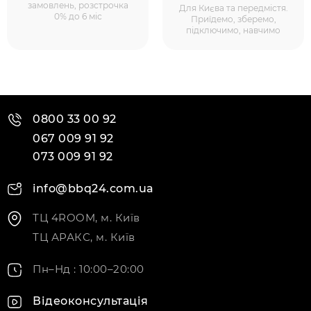
замовлень, розстрочка
Для Києва та передмістя.
0% до 6 міс
Приїдемо, зберемо,
підключимо, навчимо
0800 33 00 92
067 009 91 92
073 009 91 92
info@bbq24.com.ua
ТЦ 4ROOM, м. Київ
ТЦ АРАКС, м. Київ
Пн–Нд : 10:00–20:00
Відеоконсультація