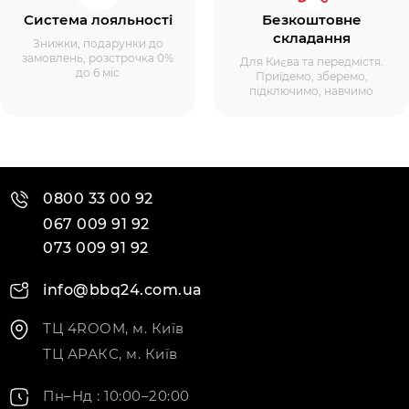
Система лояльності
Безкоштовне
складання
Знижки, подарунки до
замовлень, розстрочка 0%
Для Києва та передмістя.
до 6 міс
Приїдемо, зберемо,
підключимо, навчимо
0800 33 00 92
067 009 91 92
073 009 91 92
info@bbq24.com.ua
ТЦ 4ROOM, м. Київ
ТЦ АРАКС, м. Київ
Пн–Нд : 10:00–20:00