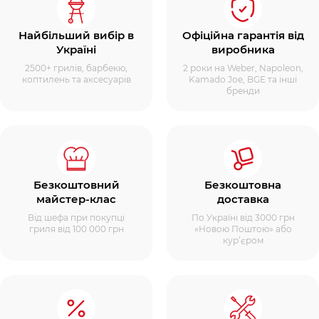
Найбільший вибір в
Офіційна гарантія від
Україні
виробника
2500+ грилів, барбекю,
2 роки на Weber, Napoleon,
коптилень та аксесуарів
Kamado Joe, BGE та інші
бренди
Безкоштовний
Безкоштовна
майстер-клас
доставка
Від шефа при покупці
По Україні від 3000 грн
гриля від 100 000 грн
«Новою Поштою» або
кур’єром