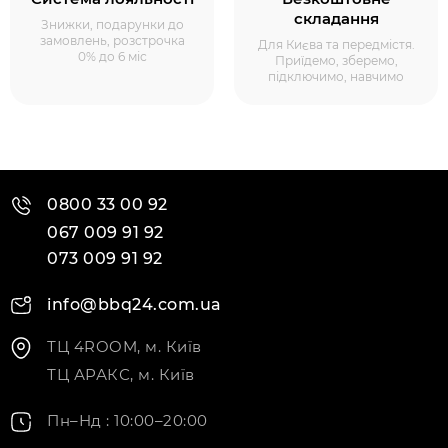
складання
Знижки, подарунки до
замовлень, розстрочка
Для Києва та передмістя.
0% до 6 міс
Приїдемо, зберемо,
підключимо, навчимо
0800 33 00 92
067 009 91 92
073 009 91 92
info@bbq24.com.ua
ТЦ 4ROOM, м. Київ
ТЦ АРАКС, м. Київ
Пн–Нд : 10:00–20:00