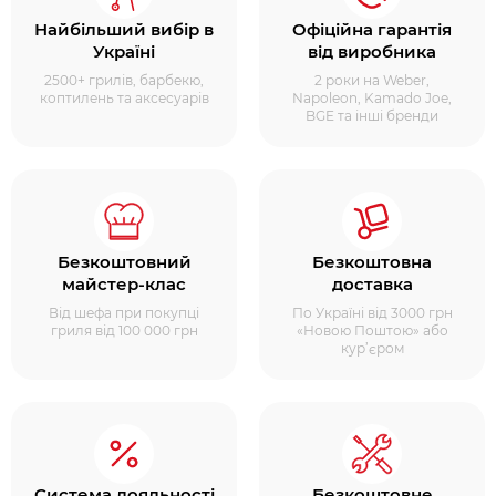
Найбільший вибір в
Офіційна гарантія
Україні
від виробника
2500+ грилів, барбекю,
2 роки на Weber,
коптилень та аксесуарів
Napoleon, Kamado Joe,
BGE та інші бренди
Безкоштовний
Безкоштовна
майстер-клас
доставка
Від шефа при покупці
По Україні від 3000 грн
гриля від 100 000 грн
«Новою Поштою» або
кур’єром
Система лояльності
Безкоштовне