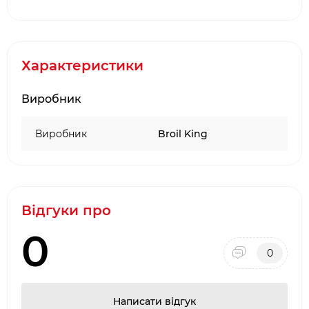
приготування їжі
17685 Антипригарний спрей (200 мл)
полегшує видалення смаженої їжі з решітки
гриля.
Характеристики
Губка для чищення 17688 має грубу сторону
для очищення решіток гриля та тонку
Виробник
сторону для кришок та інших поверхонь
Серветка з мікрофібри 17689 призначена
Виробник
Broil King
для протирання та полірування зовнішніх
поверхонь гриля
Тристороння решітка 6277 Щітка видаляє
залишки їжі та жир з решіток
Відгуки про
0
0
Написати відгук