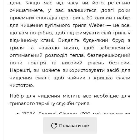
день. Якщо час від часу ви його ретельно
очищатимете, у вас залишиться довгі роки
приємних спогадів про гриль. 60 хвилин і набір
для чищення вугільного гриля Weber — це все,
що вам потрібно, щоб підтримувати свій гриль у
відмінному стані. Видаліть будь-який бруд з
гриля та навколо нього, щоб забезпечити
оптимальний розподіл тепла, безперешкодний
потік повітря та високий рівень безпеки.
Нарешті, ви можете використовувати засіб для
чищення емалі, щоб чайник і кришка сяяли
чистотою.
Набір для чищення містить все необхідне для
тривалого терміну служби гриля:
17684 Enamel Cleaner (300 мл) очищає та
захищає зовнішні емальовані поверхні
Показати ще
17875 Cooking Grate Cleaner (300 мл)
розчиняє жир і залишки їжі на решітках для