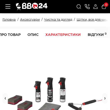
0
Головна
Аксессуари
Чистка та догляд
Щітки, все для чищ
0
ПРО ТОВАР
ОПИС
ХАРАКТЕРИСТИКИ
ВІДГУКИ