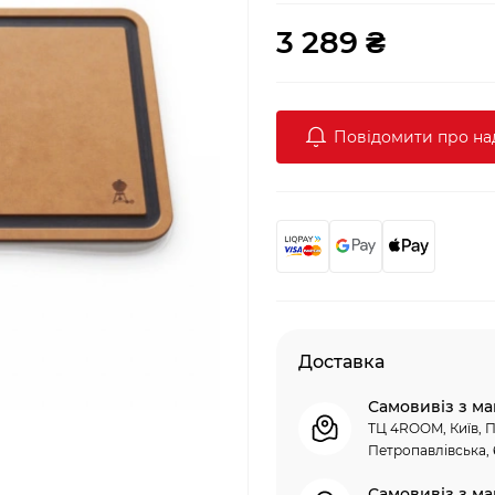
3 289 ₴
Повідомити про н
Доставка
Самовивіз з ма
ТЦ 4ROOM, Київ, П
Петропавлівська, 
Самовивіз з ма