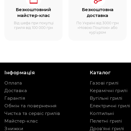
Безкоштовний
Безкоштовна
майстер-клас
доставка
Від шефа при покупці
По Україні від 3000 грн
гриля від 100 000 грн
«Новою Поштою» або
кур’єром
Інформація
Каталог
Оплата
Газові грилі
Доставка
Керамічні грилі
Гарантія
Вугільні грилі
Обмін та повернення
Електричні грилі
Чистка та сервіс грилів
Коптильні
Майстер-клас
Пелетні грилі
Знижки
Дров'яні грилі