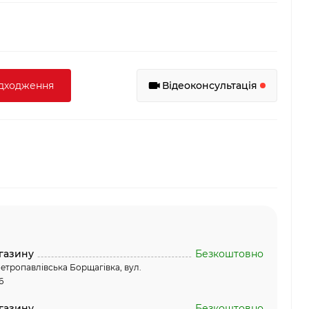
адходження
Відеоконсультація
газину
Безкоштовно
етропавлівська Борщагівка, вул.
6
газину
Безкоштовно