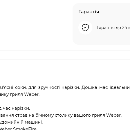
Гарантія
Гарантія до 24 
сні соки, для зручності нарізки. Дошка має ідеальни
лику гриля Weber.
 час нарізки.
ування страв на бічному столику вашого гриля Weber.
судомийній машині.
 Weber SmokeFire.