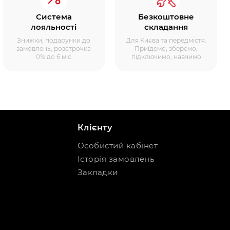
Система
Безкоштовне
лояльності
складання
Знижки, подарунки до
Для Києва та передмістя.
замовлень, розстрочка
Приїдемо, зберемо,
0% до 6 міс
підключимо, навчимо
Клієнту
Особистий кабінет
Історія замовлень
Закладки