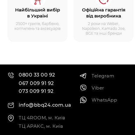
Найбільший вибір
Офіційна гарантія
в Україні
від виробника
2500+ грилів, барбекю,
2 роки на Weber,
коптилень та аксесуарів
Napoleon, Kamado Joe,
BGE та інші бренди
0800 33 00 92
Telegram
067 009 91 92
Viber
073 009 91 92
WhatsApp
info@bbq24.com.ua
ТЦ 4ROOM, м. Київ
ТЦ АРАКС, м. Київ