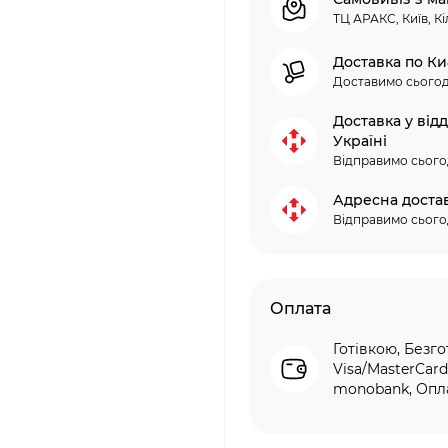
ТЦ АРАКС, Київ, Кі
Доставка по Ки
Доставимо сьогод
Доставка у від
Україні
Відправимо сього
Адресна доста
Відправимо сього
Оплата
Готівкою, Безго
Visa/MasterCard
monobank, Опла