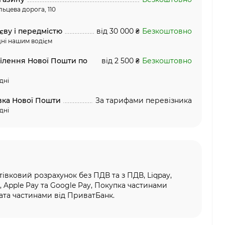
льцева дорога, 110
єву і передмістю
від 30 000 ₴
Безкоштовно
ні нашим водієм
ділення Нової Пошти по
від 2 500 ₴
Безкоштовно
дні
вка Нової Пошти
За тарифами перевізника
дні
тівковий розрахунок без ПДВ та з ПДВ, Liqpay,
, Apple Pay та Google Pay, Покупка частинами
та частинами від ПриватБанк.