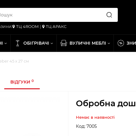
зини:
ТЦ 4ROOM
|
ТЦ АРАКС
НІ
ОБІГРІВАЧІ
ВУЛИЧНІ МЕБЛІ
ЗН
er 45 x 27 см
0
ВІДГУКИ
Обробна дошк
Немає в наявності
Код:
7005