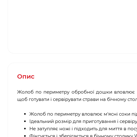
Опис
Жолоб по периметру обробної дошки вловлює м'я
щоб готувати і сервірувати страви на бічному сто
Жолоб по периметру вловлює м'ясні соки під
Ідеальний розмір для приготування і сервір
Не затупляє ножі і підходить для миття в по
Фіксується і зберігається в бічному столику