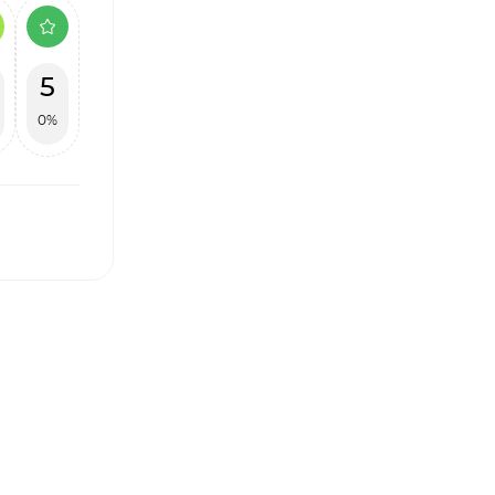
5
0%
І