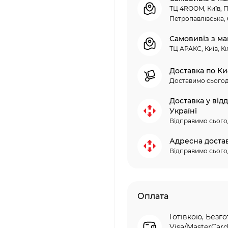
ТЦ 4ROOM, Київ, П
Петропавлівська, 
Самовивіз з ма
ТЦ АРАКС, Київ, Кі
Доставка по Ки
Доставимо сьогод
Доставка у від
Україні
Відправимо сього
Адресна доста
Відправимо сього
Оплата
Готівкою, Безго
Visa/MasterCard