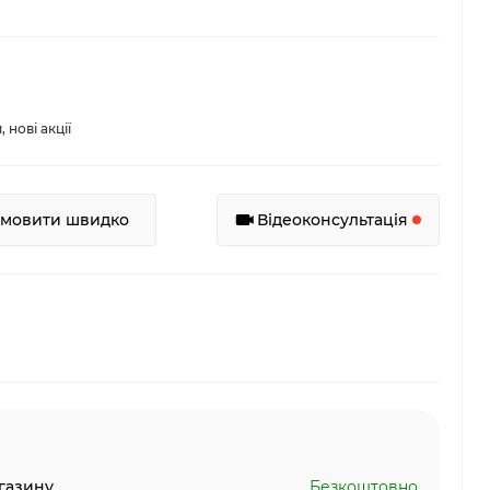
нові акції
амовити швидко
Відеоконсультація
газину
Безкоштовно