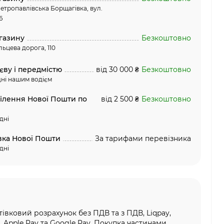
етропавлівська Борщагівка, вул.
6
газину
Безкоштовно
льцева дорога, 110
єву і передмістю
від 30 000 ₴
Безкоштовно
ні нашим водієм
ділення Нової Пошти по
від 2 500 ₴
Безкоштовно
дні
вка Нової Пошти
За тарифами перевізника
дні
тівковий розрахунок без ПДВ та з ПДВ, Liqpay,
, Apple Pay та Google Pay, Покупка частинами