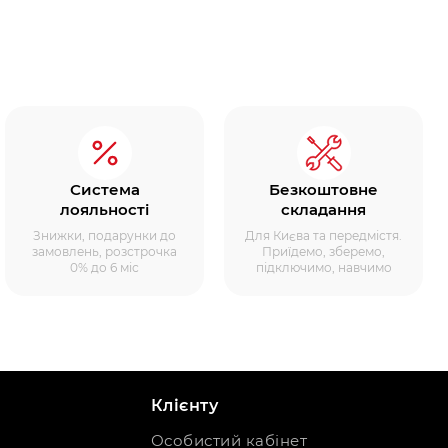
Система
Безкоштовне
лояльності
складання
Знижки, подарунки до
Для Києва та передмістя.
замовлень, розстрочка
Приїдемо, зберемо,
0% до 6 міс
підключимо, навчимо
Клієнту
Особистий кабінет