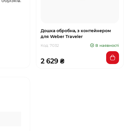
обрізків.
Дошка обробна, з контейнером
для Weber Traveler
Код: 7032
В наявності
2 629 ₴