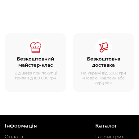
Безкоштовний
Безкоштовна
майстер-клас
доставка
Від шефа при покупці
По Україні від 3000 грн
гриля від 100 000 грн
«Новою Поштою» або
кур’єром
Інформація
Каталог
Оплата
Газові грилі