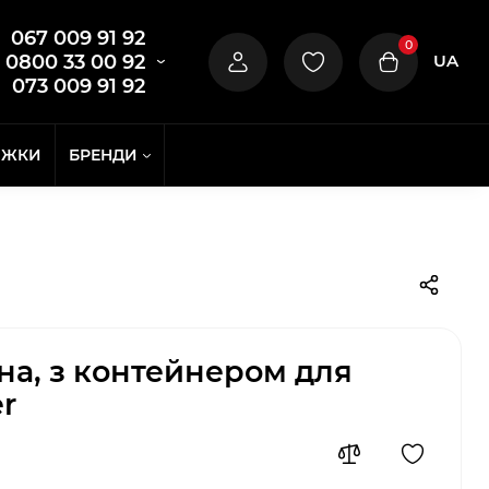
067 009 91 92
0
UA
0800 33 00 92
073 009 91 92
ИЖКИ
БРЕНДИ
а, з контейнером для
r