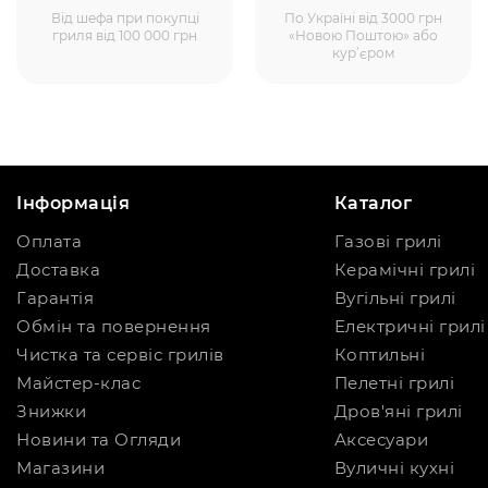
Від шефа при покупці
По Україні від 3000 грн
гриля від 100 000 грн
«Новою Поштою» або
кур’єром
Інформація
Каталог
Оплата
Газові грилі
Доставка
Керамічні грилі
Гарантія
Вугільні грилі
Обмін та повернення
Електричні грилі
Чистка та сервіс грилів
Коптильні
Майстер-клас
Пелетні грилі
Знижки
Дров'яні грилі
Новини та Огляди
Аксесуари
Магазини
Вуличні кухні