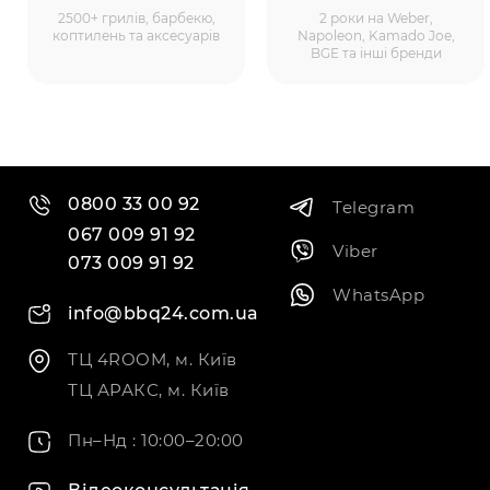
2500+ грилів, барбекю,
2 роки на Weber,
коптилень та аксесуарів
Napoleon, Kamado Joe,
BGE та інші бренди
0800 33 00 92
Telegram
067 009 91 92
Viber
073 009 91 92
WhatsApp
info@bbq24.com.ua
ТЦ 4ROOM, м. Київ
ТЦ АРАКС, м. Київ
Пн–Нд : 10:00–20:00