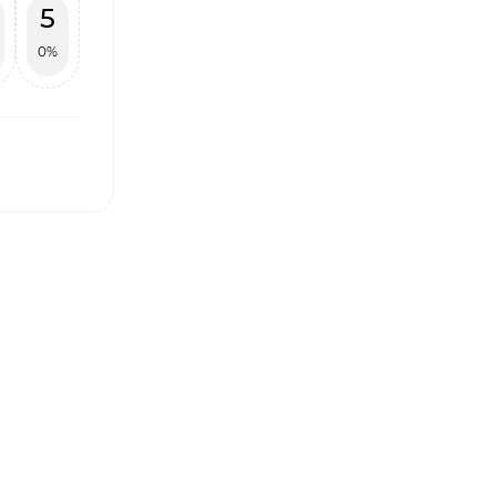
5
0%
І