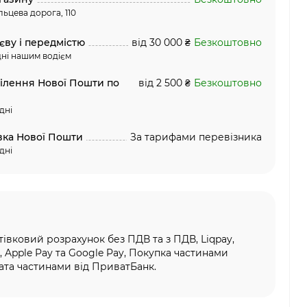
льцева дорога, 110
єву і передмістю
від 30 000 ₴
Безкоштовно
ні нашим водієм
ділення Нової Пошти по
від 2 500 ₴
Безкоштовно
дні
вка Нової Пошти
За тарифами перевізника
дні
тівковий розрахунок без ПДВ та з ПДВ, Liqpay,
, Apple Pay та Google Pay, Покупка частинами
та частинами від ПриватБанк.