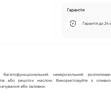
Гарантія
Гарантія до 24 
багатофункціональний неаерозольний розпилюва
ктів або решіток маслом. Використовуйте з оливк
качування або заливки.