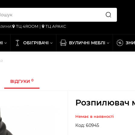
зини:
ТЦ 4ROOM
|
ТЦ АРАКС
НІ
ОБІГРІВАЧІ
ВУЛИЧНІ МЕБЛІ
ЗН
ий
0
ВІДГУКИ
Розпилювач м
Немає в наявності
Код:
60945