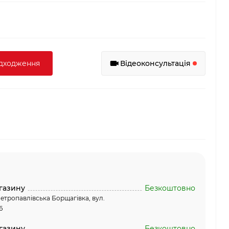
адходження
Відеоконсультація
газину
Безкоштовно
етропавлівська Борщагівка, вул.
6
газину
Безкоштовно