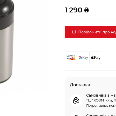
1 290 ₴
Повідомити про н
Доставка
Самовивіз з ма
ТЦ 4ROOM, Київ, П
Петропавлівська, 
Самовивіз з ма