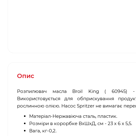
Опис
Розпилювач масла Broil King ( 60945) - 
Використовується для обприскування проду
рослинною олією. Насос Spritzer не вимагає пере
Матеріал-Нержавіюча сталь, пластик.
Розміри в корорбке ВхШхД, см - 23 х 6 х 5,5.
Вага, кг-0,2.