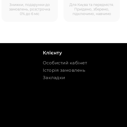
Знижки, подарунки до
Для Києва та передмістя.
замовлень, розстрочка
Приїдемо, зберемо,
0% до 6 міс
підключимо, навчимо
Клієнту
Особистий кабінет
Історія замовлень
Закладки