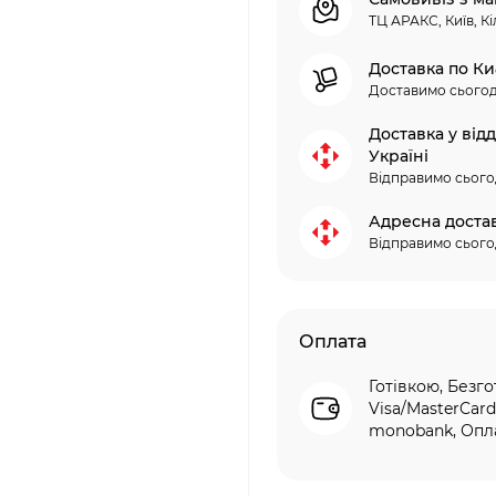
ТЦ АРАКС, Київ, Кі
Доставка по Ки
Доставимо сьогод
Доставка у від
Україні
Відправимо сього
Адресна доста
Відправимо сього
Оплата
Готівкою, Безго
Visa/MasterCard
monobank, Опла