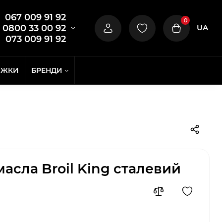
067 009 91 92
0
UA
0800 33 00 92
073 009 91 92
ИЖКИ
БРЕНДИ
асла Broil King сталевий