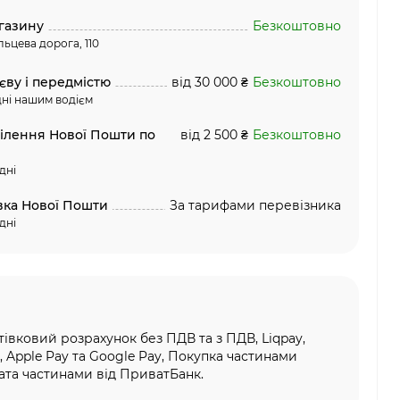
газину
Безкоштовно
льцева дорога, 110
єву і передмістю
від 30 000 ₴
Безкоштовно
ні нашим водієм
ділення Нової Пошти по
від 2 500 ₴
Безкоштовно
дні
вка Нової Пошти
За тарифами перевізника
дні
тівковий розрахунок без ПДВ та з ПДВ, Liqpay,
, Apple Pay та Google Pay, Покупка частинами
та частинами від ПриватБанк.