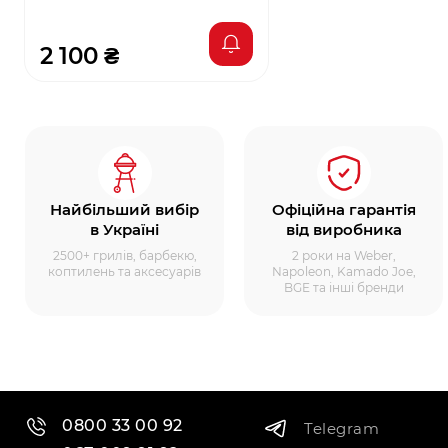
2 100 ₴
Найбільший вибір
Офіційна гарантія
в Україні
від виробника
2500+ грилів, барбекю,
2 роки на Weber,
коптилень та аксесуарів
Napoleon, Kamado Joe,
BGE та інші бренди
0800 33 00 92
Telegram