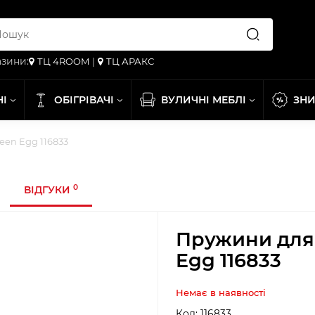
зини:
ТЦ 4ROOM
|
ТЦ АРАКС
НІ
ОБІГРІВАЧІ
ВУЛИЧНІ МЕБЛІ
ЗН
een Egg 116833
0
ВІДГУКИ
Пружини для 
Egg 116833
Немає в наявності
Код:
116833