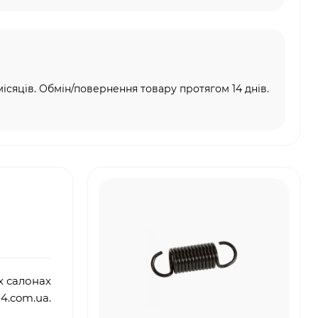
місяців. Обмін/повернення товару протягом 14 днів.
х салонах
4.
com
.
ua
.