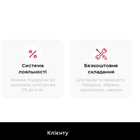
Система
Безкоштовне
лояльності
складання
Знижки, подарунки до
Для Києва та передмістя.
замовлень, розстрочка
Приїдемо, зберемо,
0% до 6 міс
підключимо, навчимо
Клієнту