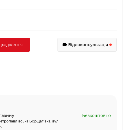
адходження
Відеоконсультація
газину
Безкоштовно
етропавлівська Борщагівка, вул.
6