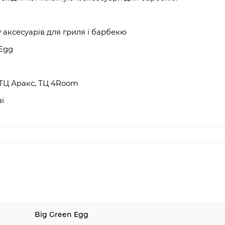
у
аксесуарів для гриля
і барбекю
 Egg
ТЦ Аракс, ТЦ 4
Room
і
Big Green Egg