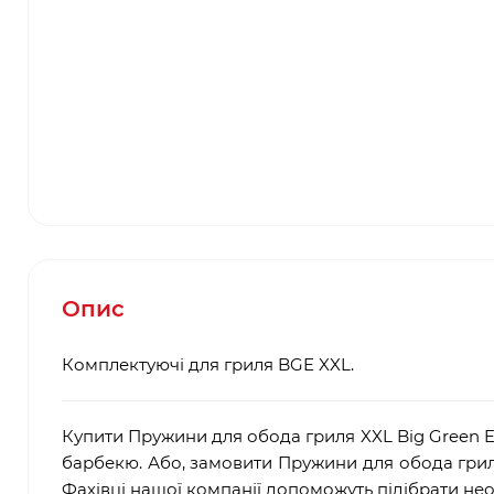
Опис
Комплектуючі для гриля BGE XXL.
Купити Пружини для обода гриля XXL Big Green E
барбекю. Або, замовити Пружини для обода гриля
Фахівці нашої компанії допоможуть підібрати не