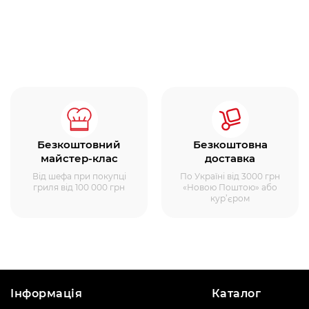
Безкоштовний
Безкоштовна
майстер-клас
доставка
Від шефа при покупці
По Україні від 3000 грн
гриля від 100 000 грн
«Новою Поштою» або
кур’єром
Інформація
Каталог