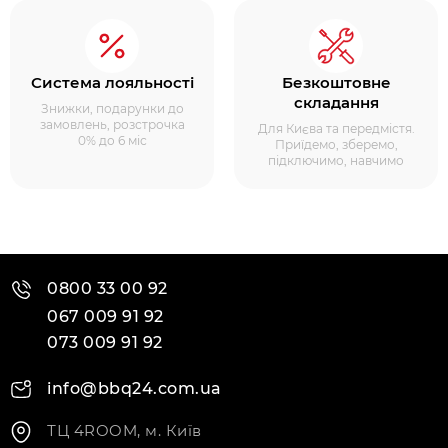
Система лояльності
Безкоштовне
складання
Знижки, подарунки до
замовлень, розстрочка
Для Києва та передмістя.
0% до 6 міс
Приїдемо, зберемо,
підключимо, навчимо
0800 33 00 92
067 009 91 92
073 009 91 92
info@bbq24.com.ua
ТЦ 4ROOM, м. Київ