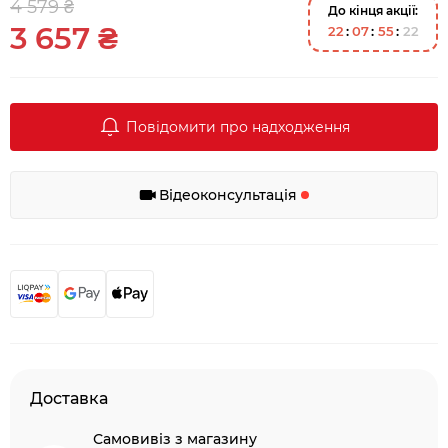
4 579 ₴
До кінця акції:
3 657 ₴
2
2
0
7
5
5
2
1
Повідомити про надходження
Відеоконсультація
Доставка
Самовивіз з магазину