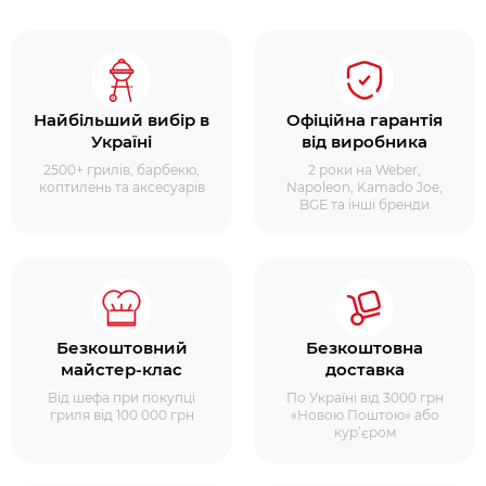
Найбільший вибір в
Офіційна гарантія
Україні
від виробника
2500+ грилів, барбекю,
2 роки на Weber,
коптилень та аксесуарів
Napoleon, Kamado Joe,
BGE та інші бренди
Безкоштовний
Безкоштовна
майстер-клас
доставка
Від шефа при покупці
По Україні від 3000 грн
гриля від 100 000 грн
«Новою Поштою» або
кур’єром