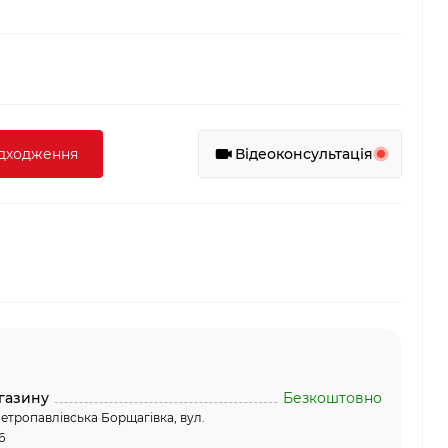
адходження
Відеоконсультація
газину
Безкоштовно
етропавлівська Борщагівка, вул.
6