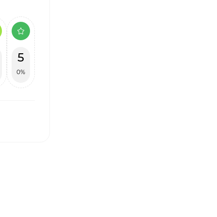
5
0%
І