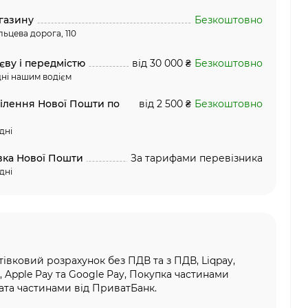
газину
Безкоштовно
льцева дорога, 110
єву і передмістю
від 30 000 ₴
Безкоштовно
ні нашим водієм
ділення Нової Пошти по
від 2 500 ₴
Безкоштовно
дні
вка Нової Пошти
За тарифами перевізника
дні
тівковий розрахунок без ПДВ та з ПДВ, Liqpay,
, Apple Pay та Google Pay, Покупка частинами
та частинами від ПриватБанк.