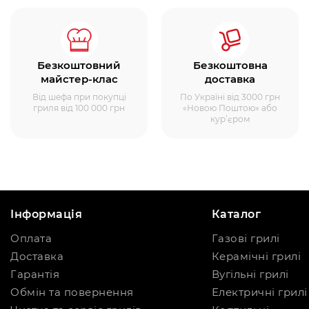
Безкоштовний
Безкоштовна
майстер-клас
доставка
Від шефа при покупці
По Україні від 3000 грн
гриля від 100 000 грн
«Новою Поштою» або
кур’єром
Інформація
Каталог
Оплата
Газові грилі
Доставка
Керамічні грилі
Гарантія
Вугільні грилі
Обмін та повернення
Електричні грилі