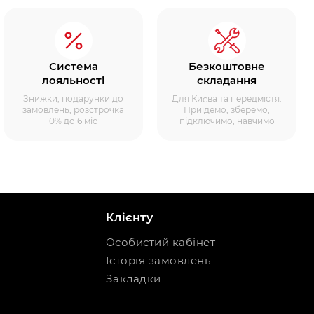
Система
Безкоштовне
лояльності
складання
Знижки, подарунки до
Для Києва та передмістя.
замовлень, розстрочка
Приїдемо, зберемо,
0% до 6 міс
підключимо, навчимо
Клієнту
Особистий кабінет
Історія замовлень
Закладки