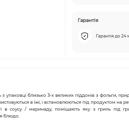
Гарантія
Гарантія до 24 
з упаковці близько 3-х великих піддонів з фольги, при
истовуються в їжі, і встановлюються під продуктом на реш
і в соусу / маринаду, поміщають яку з гриль під гр
ся блюдо.