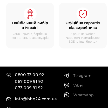
Найбільший вибір
Офіційна гарантія
в Україні
від виробника
2500+ грилів, барбекю,
2 роки на Weber,
коптилень та аксесуарів
Napoleon, Kamado Joe,
BGE та інші бренди
0800 33 00 92
Telegram
067 009 91 92
Viber
073 009 91 92
WhatsApp
info@bbq24.com.ua