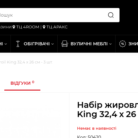
зини:
ТЦ 4ROOM
|
ТЦ АРАКС
НІ
ОБІГРІВАЧІ
ВУЛИЧНІ МЕБЛІ
ЗН
 King 32,4 х 26 см - 3 шт.
0
ВІДГУКИ
Набір жировл
King 32,4 х 26 
Немає в наявності
Код:
50420