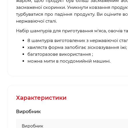
жаром, щоб продукт був більш засмаженим або
засмаженої скоринки. Уникнути ковзання продук
турбуватися про падіння продукту. Ви оціните 
нержавіючої сталі.
Набір шампурів для приготування м'яса, овочів та
8 шампурів виготовлених з нержавіючої стал
хвиляста форма запобігає зісковзування їжі;
багаторазове використання ;
можна мити в посудомийній машині.
Характеристики
Виробник
Виробник