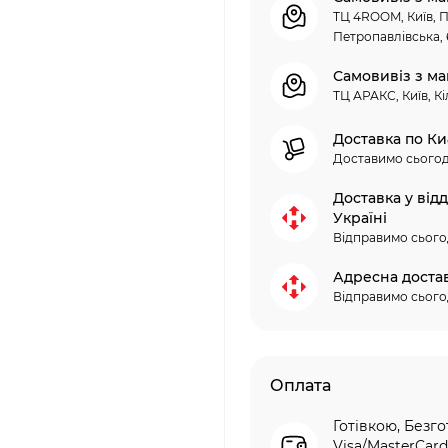
ТЦ 4ROOM, Київ, П
Петропавлівська, 
Самовивіз з ма
ТЦ АРАКС, Київ, Кі
Доставка по Ки
Доставимо сьогод
Доставка у від
Україні
Відправимо сього
Адресна доста
Відправимо сього
Оплата
Готівкою, Безго
Visa/MasterCard