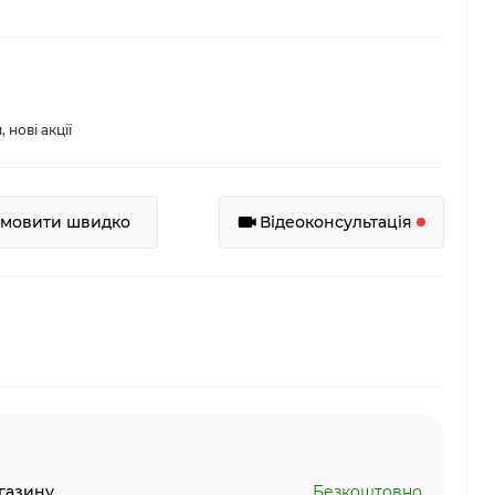
нові акції
амовити швидко
Відеоконсультація
газину
Безкоштовно