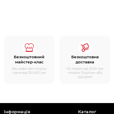
Безкоштовний
Безкоштовна
майстер-клас
доставка
Від шефа при покупці
По Україні від 3000 грн
гриля від 100 000 грн
«Новою Поштою» або
кур’єром
Інформація
Каталог