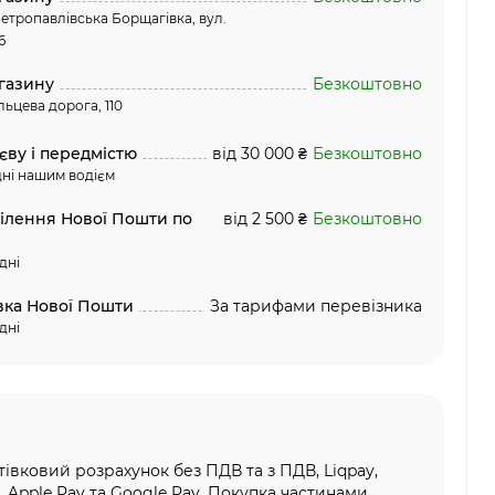
етропавлівська Борщагівка, вул.
6
газину
Безкоштовно
льцева дорога, 110
єву і передмістю
від 30 000 ₴
Безкоштовно
ні нашим водієм
ділення Нової Пошти по
від 2 500 ₴
Безкоштовно
дні
вка Нової Пошти
За тарифами перевізника
дні
тівковий розрахунок без ПДВ та з ПДВ, Liqpay,
, Apple Pay та Google Pay, Покупка частинами