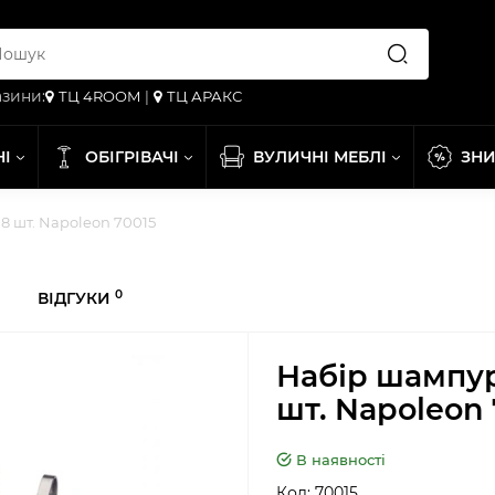
зини:
ТЦ 4ROOM
|
ТЦ АРАКС
НІ
ОБІГРІВАЧІ
ВУЛИЧНІ МЕБЛІ
ЗН
 8 шт. Napoleon 70015
0
ВІДГУКИ
Набір шампурі
шт. Napoleon 
В наявності
Код:
70015