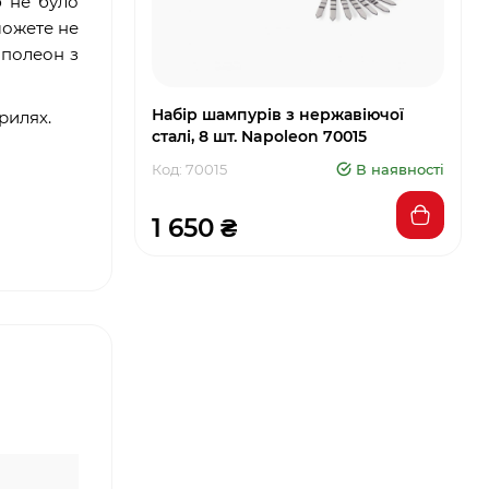
 не було
можете не
аполеон з
Набір шампурів з нержавіючої
рилях.
сталі, 8 шт. Napoleon 70015
Код: 70015
В наявності
1 650 ₴