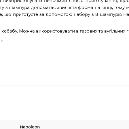
 використовувати непрямий спосіб приготування, щоб
ту з шампура допомагає хвиляста форма на кінці, тому 
все, що приготуєте за допомогою набору з 8 шампурів Н
 кебабу. Можна використовувати в газових та вугільних г
і;
Napoleon