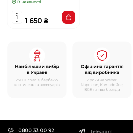
В наявності
1 650 ₴
Найбільший вибір
Офіційна гарантія
в Україні
від виробника
2500+ грилів, барбекю,
2 роки на Weber,
коптилень та аксесуарів
Napoleon, Kamado Joe,
BGE та інші бренди
0800 33 00 92
Telegram