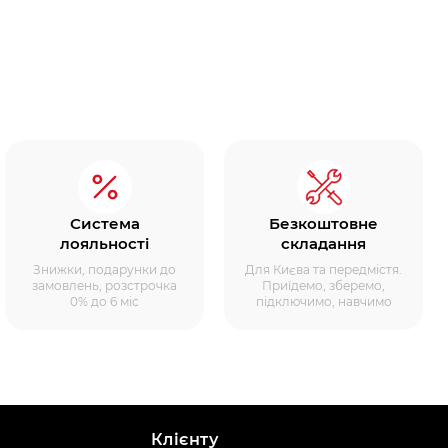
Система
Безкоштовне
лояльності
складання
Знижки, подарунки до
Для Києва та передмістя.
замовлень, розстрочка
Приїдемо, зберемо,
0% до 6 міс
підключимо, навчимо
Клієнту