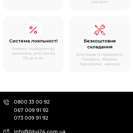
кур’єром
Система лояльності
Безкоштовне
складання
Знижки, подарунки до
замовлень, розстрочка
Для Києва та передмістя.
0% до 6 міс
Приїдемо, зберемо,
підключимо, навчимо
0800 33 00 92
067 009 91 92
073 009 91 92
info@bbq24.com.ua