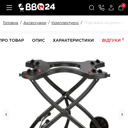
0
Головна
Аксессуари
Комплектуючі
Підставка на роликах 
0
ПРО ТОВАР
ОПИС
ХАРАКТЕРИСТИКИ
ВІДГУКИ