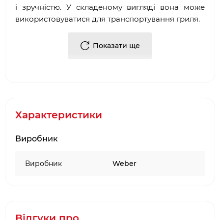
і зручністю. У складеному вигляді вона може
використовуватися для транспортування гриля.
Візок для електричних і газових грилів Weber
Q1000 і 2000-серій
Показати ще
(Для моделей Q 2014+)
Характеристики
Виробник
Виробник
Weber
Відгуки про