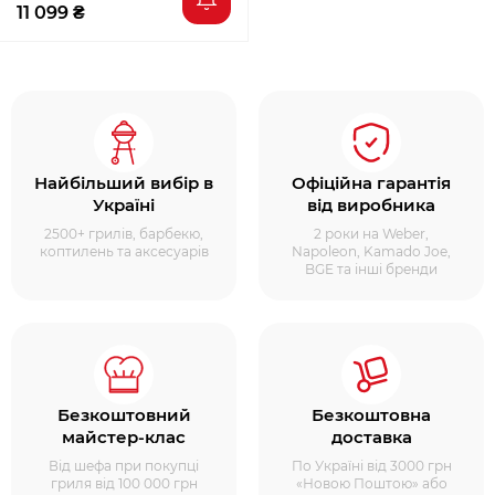
11 099 ₴
Найбільший вибір в
Офіційна гарантія
Україні
від виробника
2500+ грилів, барбекю,
2 роки на Weber,
коптилень та аксесуарів
Napoleon, Kamado Joe,
BGE та інші бренди
Безкоштовний
Безкоштовна
майстер-клас
доставка
Від шефа при покупці
По Україні від 3000 грн
гриля від 100 000 грн
«Новою Поштою» або