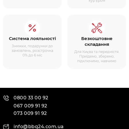
кур’єром
Система лояльності
Безкоштовне
складання
Знижки, подарунки до
замовлень, розстрочка
Для Києва та передмістя.
0% до 6 міс
Приїдемо, зберемо,
підключимо, навчимо
0800 33 00 92
067 009 91 92
073 009 91 92
info@bbq24.com.ua