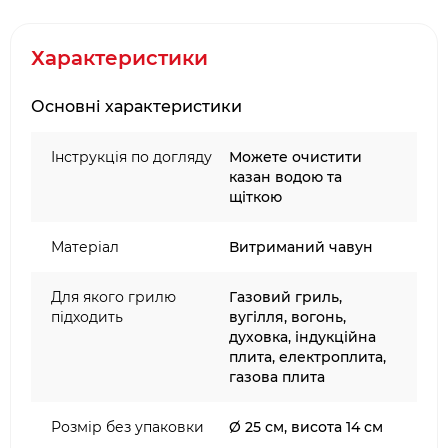
що додає додаткової цінності набору та робить
його крутим подарунком на будь-який привід.
Характеристики
Піч Gusskönig можна використовувати на будь-
яких плитах, включно з індукційними, а також у
Основні характеристики
духовці.
Інструкція по догляду
Можете очистити
Відкрийте нові можливості для приготування з
казан водою та
надійною, стильною та довговічною
щіткою
голландською піччю Gusskönig!
Матеріал
Витриманий чавун
Для якого грилю
Газовий гриль,
підходить
вугілля, вогонь,
духовка, індукційна
плита, електроплита,
газова плита
Розмір без упаковки
Ø 25 см, висота 14 см