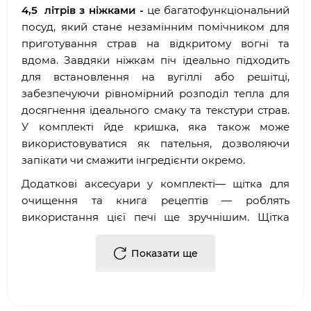
4,5 літрів з ніжками -
це багатофункціональний
посуд, який стане незамінним помічником для
приготування страв на відкритому вогні та
вдома. Завдяки ніжкам піч ідеально підходить
для встановлення на вугіллі або решітці,
забезпечуючи рівномірний розподіл тепла для
досягнення ідеального смаку та текстури страв.
У комплекті йде кришка, яка також може
використовуватися як пательня, дозволяючи
запікати чи смажити інгредієнти окремо.
Додаткові аксесуари у комплекті— щітка для
очищення та книга рецептів — роблять
використання цієї печі ще зручнішим. Щітка
легко справляється з очищенням чавунної
поверхні, а книга рецептів надихне вас на
Показати ще
створення кулінарних шедеврів, будь то
ароматне рагу, запечене м'ясо або свіжий хліб.
Набір поставляється у подарунковій упаковці,