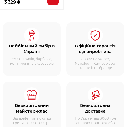
3 329 ₴
Найбільший вибір в
Офіційна гарантія
Україні
від виробника
2500+ грилів, барбекю,
2 роки на Weber,
коптилень та аксесуарів
Napoleon, Kamado Joe,
BGE та інші бренди
Безкоштовний
Безкоштовна
майстер-клас
доставка
Від шефа при покупці
По Україні від 3000 грн
гриля від 100 000 грн
«Новою Поштою» або