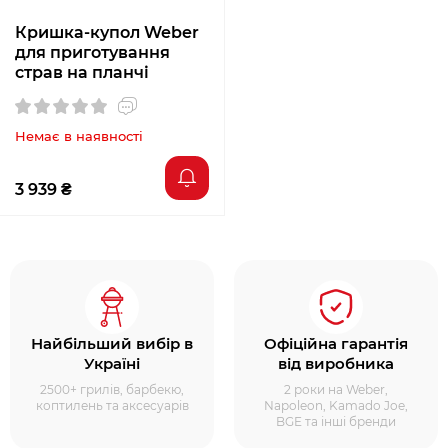
Кришка-купол Weber
для приготування
страв на планчі
Немає в наявності
3 939 ₴
Найбільший вибір в
Офіційна гарантія
Україні
від виробника
2500+ грилів, барбекю,
2 роки на Weber,
коптилень та аксесуарів
Napoleon, Kamado Joe,
BGE та інші бренди