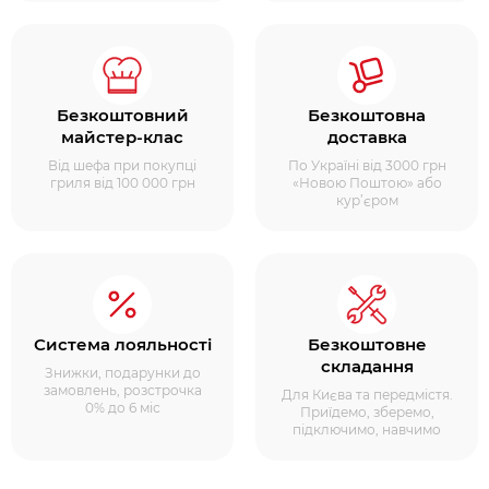
Безкоштовний
Безкоштовна
майстер-клас
доставка
Від шефа при покупці
По Україні від 3000 грн
гриля від 100 000 грн
«Новою Поштою» або
кур’єром
Система лояльності
Безкоштовне
складання
Знижки, подарунки до
замовлень, розстрочка
Для Києва та передмістя.
0% до 6 міс
Приїдемо, зберемо,
підключимо, навчимо