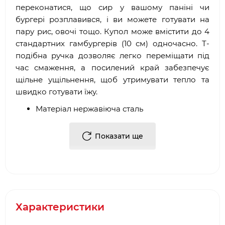
переконатися, що сир у вашому паніні чи
бургері розплавився, і ви можете готувати на
пару рис, овочі тощо. Купол може вмістити до 4
стандартних гамбургерів (10 см) одночасно. Т-
подібна ручка дозволяє легко переміщати під
час смаження, а посилений край забезпечує
щільне ущільнення, щоб утримувати тепло та
швидко готувати їжу.
Матеріал нержавіюча сталь
Розплавляє сир і готує на пару овочі, рис
тощо
Показати ще
Розмір 25 см х 25 см х 8 см покриває до 4
стандартних гамбургерів (10 см) одночасно
Т-подібна ручка для зручного поводження
Посилений край зберігає тепло для
ефективного приготування та плавлення
Можна мити в посудомийній машині
Характеристики