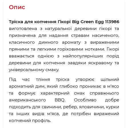
Опис
Тріска для копчення Гікорі Big Green Egg 113986
виготовлена з натуральної деревини гікорі та
призначена для надання стравам насиченого,
класичного димного аромату з вираженими
пряними та легкими горіховими нотками. Гікорі
вважається однією з найпопулярніших порід
деревини для копчення завдяки яскравому та
універсальному смаку.
Під час тління тріска утворює щільний
ароматний дим, який глибоко проникає в м’ясо
та формує характерний смак справжнього
американського BBQ. Особливо добре
підходить для свинини, ребер, яловичини, курки
та інших видів м’яса, де потрібен виражений
копчений профіль.