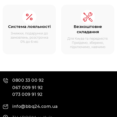
Система лояльності
Безкоштовне
складання
Знижки, подарунки до
замовлень, розстрочка
Для Києва та передмістя.
0% до 6 міс
Приїдемо, зберемо,
підключимо, навчимо
0800 33 00 92
067 009 91 92
073 009 91 92
info@bbq24.com.ua