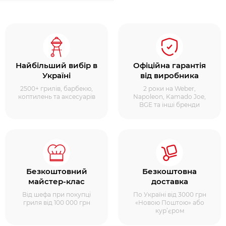
Найбільший вибір в
Офіційна гарантія
Україні
від виробника
2500+ грилів, барбекю,
2 роки на Weber,
коптилень та аксесуарів
Napoleon, Kamado Joe,
BGE та інші бренди
Безкоштовний
Безкоштовна
майстер-клас
доставка
Від шефа при покупці
По Україні від 3000 грн
гриля від 100 000 грн
«Новою Поштою» або
кур’єром