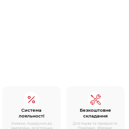
Система
Безкоштовне
лояльності
складання
Знижки, подарунки до
Для Києва та передмістя.
замовлень, розстрочка
Приїдемо, зберемо,