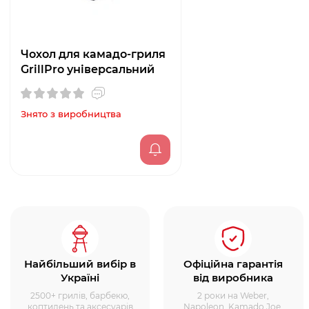
Чохол для камадо-гриля
GrillPro універсальний
Знято з виробництва
Найбільший вибір в
Офіційна гарантія
Україні
від виробника
2500+ грилів, барбекю,
2 роки на Weber,
коптилень та аксесуарів
Napoleon, Kamado Joe,