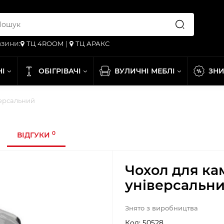
зини:
ТЦ 4ROOM
|
ТЦ АРАКС
НІ
ОБІГРІВАЧІ
ВУЛИЧНІ МЕБЛІ
ЗН
версальний
0
ВІДГУКИ
Чохол для кам
універсальн
Знято з виробництва
Код:
50528