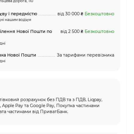
льцева дорога, 110
єву і передмістю
від 30 000 ₴
Безкоштовно
ні нашим водієм
ділення Нової Пошти по
від 2 500 ₴
Безкоштовно
дні
вка Нової Пошти
За тарифами перевізника
дні
тівковий розрахунок без ПДВ та з ПДВ, Liqpay,
, Apple Pay та Google Pay, Покупка частинами
та частинами від ПриватБанк.