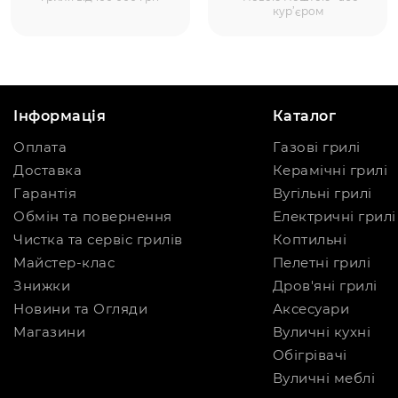
кур’єром
Інформація
Каталог
Оплата
Газові грилі
Доставка
Керамічні грилі
Гарантія
Вугільні грилі
Обмін та повернення
Електричні грилі
Чистка та сервіс грилів
Коптильні
Майстер-клас
Пелетні грилі
Знижки
Дров'яні грилі
Новини та Огляди
Аксесуари
Магазини
Вуличні кухні
Обігрівачі
Вуличні меблі