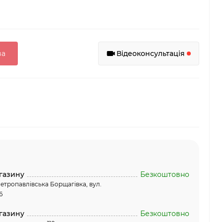
ва
Відеоконсультація
газину
Безкоштовно
етропавлівська Борщагівка, вул.
6
газину
Безкоштовно