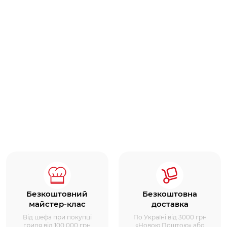
Безкоштовний
Безкоштовна
майстер-клас
доставка
Від шефа при покупці
По Україні від 3000 грн
гриля від 100 000 грн
«Новою Поштою» або