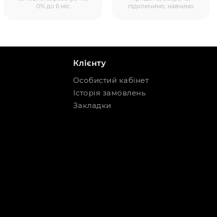
0% до 6 міс
підключимо, навчимо
Клієнту
Особистий кабінет
Історія замовлень
Закладки