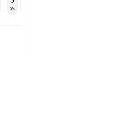
5
0%
І