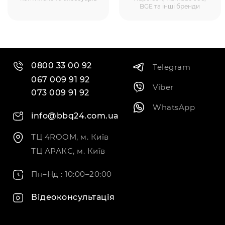
BGE та інші бренди
0800 33 00 92
Telegram
067 009 91 92
Viber
073 009 91 92
WhatsApp
info@bbq24.com.ua
ТЦ 4ROOM, м. Київ
ТЦ АРАКС, м. Київ
Пн–Нд : 10:00–20:00
Відеоконсультація