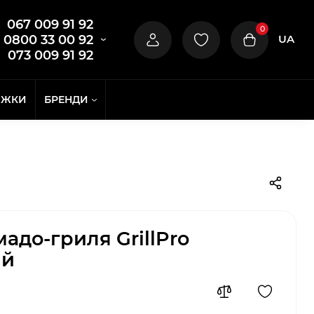
067 009 91 92
0
UA
0800 33 00 92
073 009 91 92
ИЖКИ
БРЕНДИ
адо-гриля GrillPro
ий