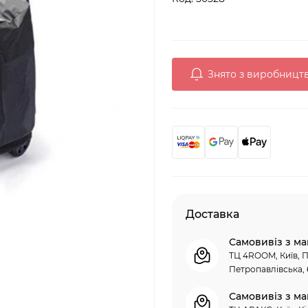
Знято з виробницт
Доставка
Самовивіз з ма
ТЦ 4ROOM, Київ, П
Петропавлівська, 
Самовивіз з ма