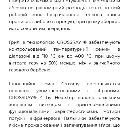
створити максимальну потужність і забезпечити
абсолютно рівномірний розподіл тепла по всій
робочій зоні. Інфрачервоне Теплова хвиля
проникає глибоко в продукт, при цьому зберігає
його соковитим всередині.
Грилі з технологією CROSSRAY ® забезпечують
контрольований температурний режим в
діапазоні від 110 °C аж до 400 °C, при цьому
витрата газу на 50% менше, ніж у звичайного
газового барбекю.
Інноваційні грилі Crossray поставляються
повністю укомплектованими і зібраними.
CROSSRAY® 4 by Heatstrip володіє стильним
зовнішнім виглядом і приголомшливими
функціональними характеристиками. Чотири
потужні інфрачервоні Пальники забезпечують
якісне прожарювання і запечатування м'яса, що