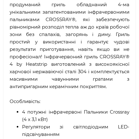
продуманий гриль обладнаний 4-ма
унікальними запатентованими інфрачервоними
пальниками CROSSRAY®, які забезпечують
рівномірний розподіл тепла аж до країв робочої
зони без спалахів, загорянь і диму. Гриль
простий у використанні і гарантує чудові
результати приготування, навіть якщо ви не
професіонал! Інфрачервоний гриль CROSSRAY®
4 by Heatstrip виготовлений з високоякісної
харчової нержавіючої сталі 304 і комплектується
масивними чавунними гратами з
антипригарним керамічним покриттям.
Особливість:
4 потужні інфрачервоні Пальники Crossray
(4 х 3,1 кВт)
Регулятори зі світлодіодним LED-
підсвічуванням