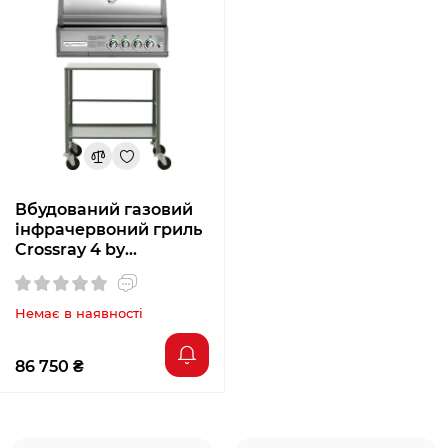
до 400 °C дозволяє приготувати цілу
палітру страв з різними режимами
приготування
Мінімальна кількість спалахів, загорянь і
диму за рахунок використання унікальних
пальників і спеціальної конструкції гриля
Завжди відмінний результат, навіть якщо ви
не професійний гриль-майстер. За рахунок
інфрачервоних пальників тепло
Вбудований газовий
поширюється більш рівномірно і проникає
інфрачервоний гриль
всередину продуктів, зберігаючи їх
Crossray 4 by
соковитість і повноту смаку
HEATSTRIP + Тумба
Trolley TCS4EU30K
Низькі експлуатаційні витрати-
Немає в наявності
інфрачервоні Пальники споживають на 50%
менше газу, ніж звичайні
Виготовлений з міцних високоякісних
86 750 ₴
матеріалів
Якість преміального гриля за доступною
ціною