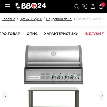
0
Головна
Вуличні кухні
Вбудовані грилі
Вбудований газови
0
ПРО ТОВАР
ОПИС
ХАРАКТЕРИСТИКИ
ВІДГУКИ