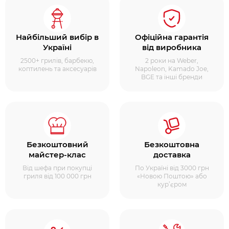
Найбільший вибір в
Офіційна гарантія
Україні
від виробника
2500+ грилів, барбекю,
2 роки на Weber,
коптилень та аксесуарів
Napoleon, Kamado Joe,
BGE та інші бренди
Безкоштовний
Безкоштовна
майстер-клас
доставка
Від шефа при покупці
По Україні від 3000 грн
гриля від 100 000 грн
«Новою Поштою» або
кур’єром