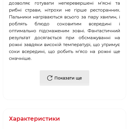
дозволяє готувати неперевершені м'ясні та
рибні страви, нітрохи не гірше ресторанних.
Пальники нагріваються всього за пару хвилин, і
роблять блюдо соковитим всередині і
оптимально підсмаженим зовні. Фантастичний
результат досягається при обсмажуванні на
рожні завдяки високій температурі, що утримує
соки всередині, що робить м'ясо на рожні ще
смачніше.
Робота кожного пальника контролюється
Показати ще
окремо за допомогою стильних і ергономічних
регуляторів з підсвічуванням, розташованих на
передній панелі управління разом з натискною
кнопкою електронного п'єзопідпалу. Датчик
температури, розташований в кришці, дозволяє
легко контролювати температуру робочої
Характеристики
поверхні.