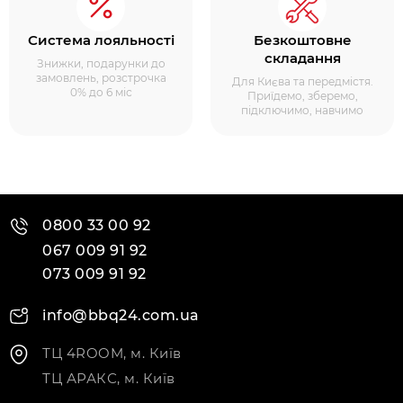
Система лояльності
Безкоштовне
складання
Знижки, подарунки до
замовлень, розстрочка
Для Києва та передмістя.
0% до 6 міс
Приїдемо, зберемо,
підключимо, навчимо
0800 33 00 92
067 009 91 92
073 009 91 92
info@bbq24.com.ua
ТЦ 4ROOM, м. Київ
ТЦ АРАКС, м. Київ