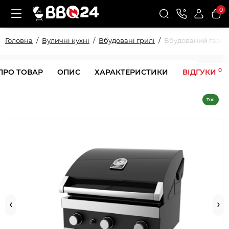
0
Головна
Вуличні кухні
Вбудовані грилі
Вбудований газови
0
ПРО ТОВАР
ОПИС
ХАРАКТЕРИСТИКИ
ВІДГУКИ
Топ