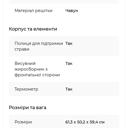
100% гарантія якості та відповідності
брендам.
Матеріал решітки
Чавун
Корпус та елементи
Полиця для підтримки
Так
страви
Висувний
Так
жиросборник з
фронтальної сторони
Термометр
Так
Розміри та вага
Розміри
61,3 х 50,2 х 59,4 см