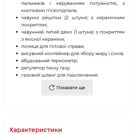
пальників і керуванням потужністю, з
кнопками п'єзопідпала;
чавунні решітки (2 штуки) з керамічним
покриттям;
чавунний литий деко (1 штука) з покриттям
з якісної кераміки;
полиця для готової страви;
висувний контейнер для збору жиру і соків;
вбудований термометр;
регулятор тиску газу;
газовий шланг для підключення;
оригінальний дизайн.
Показати ще
Ексклюзивна конструкція гриля дозволяє
подавати газове паливо одночасно на 3 газові
пальники, що забезпечує одночасний нагрів
робочої зони. Це дозволяє готувати як мінімум 3
страви (риба, м'ясо, овочі). Завдяки регульованій
решітці, готові страви довгий час можуть
Характеристики