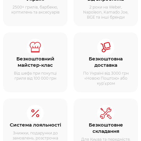
2500+ грилів, барбекю,
2 роки на Weber,
коптилень та аксесуарів
Napoleon, Kamado Joe,
BGE та інші бренди
Безкоштовний
Безкоштовна
майстер-клас
доставка
Від шефа при покупці
По Україні від 3000 грн
гриля від 100 000 грн
«Новою Поштою» або
кур’єром
Система лояльності
Безкоштовне
складання
Знижки, подарунки до
замовлень, розстрочка
Для Києва та передмістя.