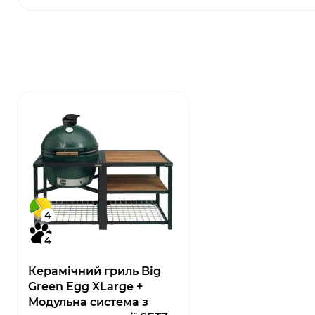
4
4
Керамічний гриль Big
Green Egg XLarge +
Модульна система з