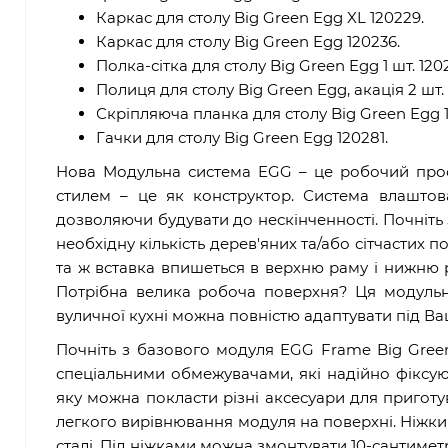
Каркас для столу Big Green Egg XL 120229.
Каркас для столу Big Green Egg 120236.
Полка-сітка для столу Big Green Egg 1 шт. 120
Полиця для столу Big Green Egg, акація 2 шт. 
Скріпляюча планка для столу Big Green Egg 
Гачки для столу Big Green Egg 120281.
Нова Модульна система EGG – це робочий прост
стилем – це як конструктор.
Система
влаштова
дозволяючи будувати до нескінченності. Почніть 
необхідну кількість дерев'яних та/або сітчастих по
та ж вставка впишеться в верхню раму і нижню 
Потрібна велика робоча поверхня? Ця модульна
вуличної кухні можна повністю адаптувати під Ва
Почніть з базового модуля
EGG Frame
Big Gree
спеціальними обмежувачами, які надійно фіксують
яку можна покласти різні аксесуари для приготув
легкого вирівнювання модуля на поверхні. Ніжки
сталі. Під ніжками можна змонтувати 10-сантимет