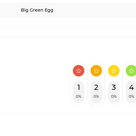
Big Green Egg
1
2
3
4
0%
0%
0%
0%