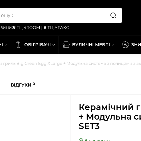
зини:
ТЦ 4ROOM
|
ТЦ АРАКС
НІ
ОБІГРІВАЧІ
ВУЛИЧНІ МЕБЛІ
ЗН
 гриль Big Green Egg XLarge + Модульна система з полицями з ак
0
ВІДГУКИ
Керамічний г
+ Модульна с
SET3
В наявності