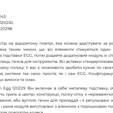
243.
120250.
120298.
ір на відкритому повітрі, яке можна адаптувати за р
на таким чином, що всі елементи стикуються один 
з підставки EGG, потім додайте додатковий модуль зі ст
лиць, гачків для інструментів. Всі вставки стандартизован
раму полиці. У вас є можливість зробити кухню по своє
 система так само проста, як і сам EGG. Конфігураці
ші вимоги та смак.
n Egg 120229
.
Він включає в себе: металеву підставку, 
 гриль в центрі конструкції, полку-сітку з нержавіючої 
ання, або вугілля, гачки для приладдя і 4 регульовані н
 і рама модуля виготовлені з алюмінію з порошковим по
рові поворотні колеса.