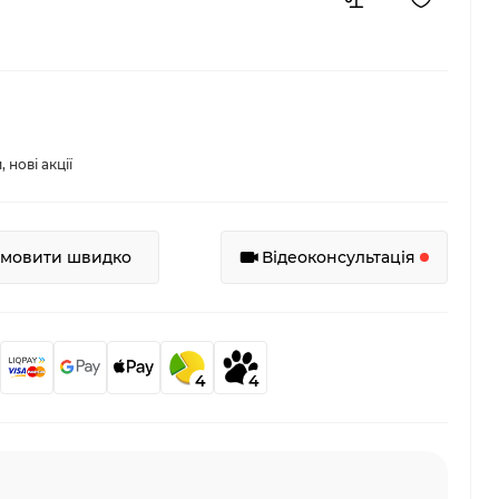
нові акції
амовити швидко
Відеоконсультація
4
4