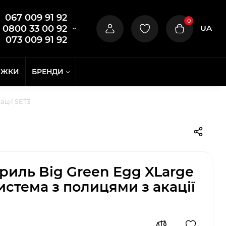
067 009 91 92
0
UA
0800 33 00 92
073 009 91 92
ИЖКИ
БРЕНДИ
ації SET3
риль Big Green Egg XLarge
истема з полицями з акації