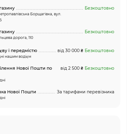
газину
Безкоштовно
етропавлівська Борщагівка, вул.
6
газину
Безкоштовно
льцева дорога, 110
єву і передмістю
від 30 000 ₴
Безкоштовно
ні нашим водієм
ділення Нової Пошти по
від 2 500 ₴
Безкоштовно
дні
вка Нової Пошти
За тарифами перевізника
дні