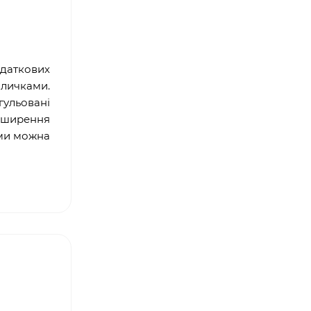
даткових
личками.
гульовані
озширення
ами можна