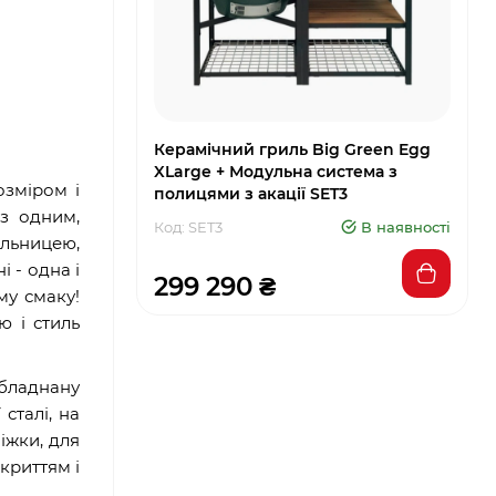
Керамічний гриль Big Green Egg
XLarge + Модульна система з
озміром і
полицями з акації SET3
з одним,
Код: SET3
В наявності
ільницею,
і - одна і
299 290 ₴
му смаку!
ю і стиль
обладнану
сталі, на
іжки, для
криттям і