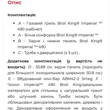
Опис
Комплектація
:
.A - Газовий гриль Broil King® Imperial ™
490 (кабінет)
.A - Бічна конфорка Broil King® Imperial ™
.B - Задня і нижня панель Broil King®
Imperial ™ 490
.C - Тумба з дверцятами (х 3 шт.) .
Додаткова комплектація (у вартість не
входить):
.D - 55.88 см. задня панель (підходить
для більшості холодильників шириною 50.8 см.)
.E - Вбудований міні-бар ABM42-2 Smeg .F -
Чохол Imperial™ 490 Broil King.Ідеальним
матеріалом для стільниці є натуральний граніт
або штучний камінь. Тумби можуть бути
облицьовані декоративним каменем, деревом і
пр. Декоративне оформлення не входить у