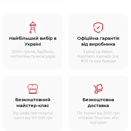
Найбільший вибір в
Офіційна гарантія
Україні
від виробника
2500+ грилів, барбекю,
2 роки на Weber,
коптилень та аксесуарів
Napoleon, Kamado Joe,
BGE та інші бренди
Безкоштовний
Безкоштовна
майстер-клас
доставка
Від шефа при покупці
По Україні від 3000 грн
гриля від 100 000 грн
«Новою Поштою» або
кур’єром