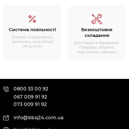
Система лояльності
Безкоштовне
складання
Знижки, подарунки до
замовлень, розстрочка
Для Києва та передмістя.
0% до 6 міс
Приїдемо, зберемо,
підключимо, навчимо
0800 33 00 92
067 009 91 92
073 009 91 92
info@bbq24.com.ua