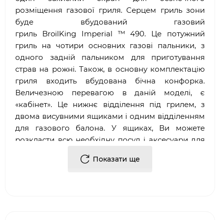
розміщення газової гриля. Серцем гриль зони
буде вбудований газовий
гриль
Broil
King
Imperial
™ 490. Це потужний
гриль на чотири основних газові пальники, з
одного задній пальником для приготування
страв на рожні. Також, в основну комплектацію
гриля входить вбудована бічна конфорка.
Величезною перевагою в даній моделі, є
«кабінет». Це нижнє відділення під грилем, з
двома висувними ящиками і одним відділенням
для газового балона. У ящиках, Ви можете
розкласти всю необхідну посуд і аксесуари для
барбекю. Гриль кабінет виконаний з
Показати ще
нержавіючої сталі, що збільшує його термін
експлуатації і додає зовнішньої краси виробу.
Фішками даної моделі, є освітлення жарочної
поверхні усередині камери і підсвічування
панелі регуляторів потужності пальників.