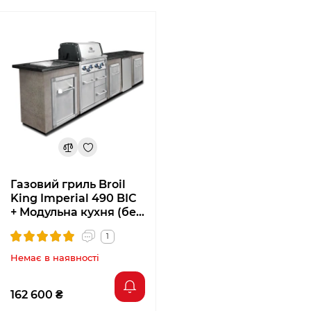
Довірте роботу професіоналам!
Газовий гриль Broil
King Imperial 490 BIC
+ Модульна кухня (без
обробки та стільниць)
1
MOD3
Немає в наявності
162 600 ₴