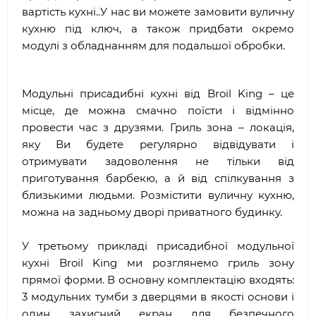
вартість кухні..У нас ви можете замовити вуличну
кухню під ключ, а також придбати окремо
модулі з обладнанням для подальшої обробки.
Модульні присадибні кухні від
Broil
King
– це
місце, де можна смачно поїсти і відмінно
провести час з друзями. Гриль зона – локація,
яку Ви будете регулярно відвідувати і
отримувати задоволення не тільки від
приготування барбекю, а й від спілкування з
близькими людьми. Розмістити вуличну кухню,
можна на задньому дворі приватного будинку.
У третьому прикладі присадибної модульної
кухні
Broil
King
ми розглянемо гриль зону
прямої форми. В основну комплектацію входять:
3 модульних тумби з дверцями в якості основи і
один захисний екран для безпечного