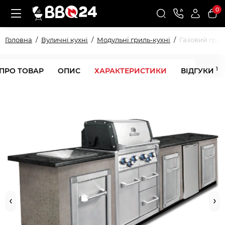
0
Головна
Вуличні кухні
Модульні гриль-кухні
Газовий грил
1
 ПРО ТОВАР
ОПИС
ХАРАКТЕРИСТИКИ
ВІДГУКИ