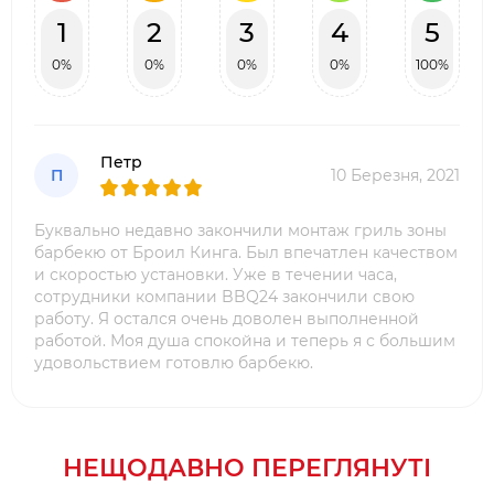
Або, Ви можете приготувати соус барбекю з
1
2
3
4
5
допомогою бічної газової конфорки. Великий
жарочної поверхні, Вам вистачить нагодувати до
0%
0%
0%
0%
100%
10 осіб одночасно. І головне, різноманітними
стравами, поданими одночасно. Це дуже зручно
і комфортно.
Петр
П
10 Березня, 2021
Досягнення нашої компанії:
·
Офіційний представник Broil King на
Буквально недавно закончили монтаж гриль зоны
території України
барбекю от Броил Кинга. Был впечатлен качеством
и скоростью установки. Уже в течении часа,
·
Виконуємо умови гарантії та сервісного
сотрудники компании BBQ24 закончили свою
обслуговування
работу. Я остался очень доволен выполненной
·
Будівництво гриль-зони барбекю під ключ
работой. Моя душа спокойна и теперь я с большим
·
Реалізуємо роботи від фундаменту до
удовольствием готовлю барбекю.
підбору обладнання
·
Великий досвід, висока репутація надійного
партнера
·
НЕЩОДАВНО ПЕРЕГЛЯНУТІ
Прорахунок, візуалізація і виїзд на об'єкт –
безкоштовно