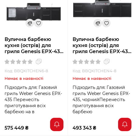
Вулична барбекю
Вулична барбекю
кухня (острів) для
кухня (острів) для
гриля Genesis EPX-435
гриля Genesis EPX-435
Weber BBQ Kitchen
Weber BBQ Kitchen
Gas 231 + модуль
Gas 331 + модуль
мийки та холодильник
мийки
Код: BBQKITCHEN6-8
Код: BBQKITCHEN4-8
Немає в наявності
Немає в наявності
Підходить для: Газовий
Підходить для: Газовий
гриль Weber Genesis EPX-
гриль Weber Genesis EPX-
435 Перенесіть
435, чорнийПеренесіть
приготування всіх
приготування всіх
барбекю на в
барбекю
575 449 ₴
493 343 ₴