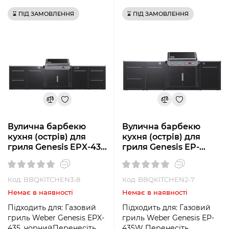
⌛ ПІД ЗАМОВЛЕННЯ
⌛ ПІД ЗАМОВЛЕННЯ
Вулична барбекю
Вулична барбекю
кухня (острів) для
кухня (острів) для
гриля Genesis EPX-435
гриля Genesis ЕP-
Weber BBQ Kitchen
435w Weber BBQ
Gas 431
Kitchen Gas 331
Код: BBQKITCHEN3-8
Код: BBQKITCHEN2-7
Немає в наявності
Немає в наявності
Підходить для: Газовий
Підходить для: Газовий
гриль Weber Genesis EPX-
гриль Weber Genesis EP-
435, чорнийПеренесіть
435W Перенесіть