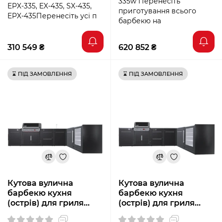
335w Перенесіть
EPX-335, EX-435, SX-435,
приготування всього
EPX-435Перенесіть усі п
барбекю на
310 549 ₴
620 852 ₴
⌛ ПІД ЗАМОВЛЕННЯ
⌛ ПІД ЗАМОВЛЕННЯ
Кутова вулична
Кутова вулична
барбекю кухня
барбекю кухня
(острів) для гриля
(острів) для гриля
Genesis EP-435w
Genesis EPX-335 Weber