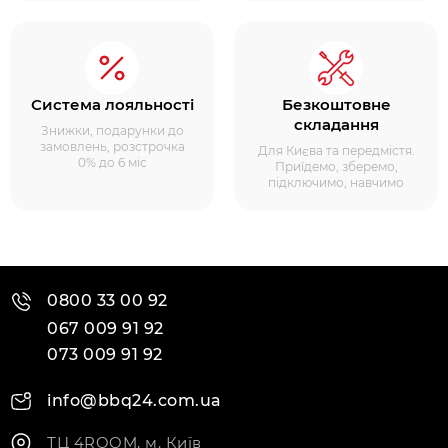
Система лояльності
Безкоштовне
складання
Знижки, подарунки до
замовлень, розстрочка
Для Києва та передмістя.
0% до 6 міс
Приїдемо, зберемо,
підключимо, навчимо
0800 33 00 92
067 009 91 92
073 009 91 92
info@bbq24.com.ua
ТЦ 4ROOM, м. Київ