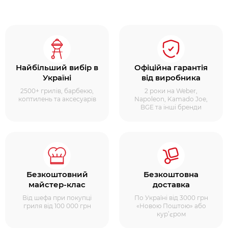
Найбільший вибір в
Офіційна гарантія
Україні
від виробника
2500+ грилів, барбекю,
2 роки на Weber,
коптилень та аксесуарів
Napoleon, Kamado Joe,
BGE та інші бренди
Безкоштовний
Безкоштовна
майстер-клас
доставка
Від шефа при покупці
По Україні від 3000 грн
гриля від 100 000 грн
«Новою Поштою» або
кур’єром