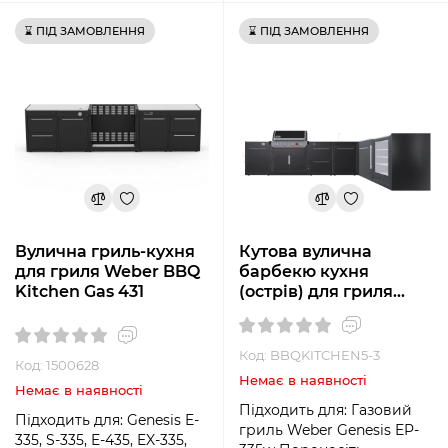
⌛ ПІД ЗАМОВЛЕННЯ
⌛ ПІД ЗАМОВЛЕННЯ
Вулична гриль-кухня
Кутова вулична
для гриля Weber BBQ
барбекю кухня
Kitchen Gas 431
(острів) для гриля
Genesis EP-335w
Weber BBQ Kitchen
Gas 331 + модуль
Код: BBQKITCHEN5-3
Код: 1500628
мийки та холодильник
Немає в наявності
Немає в наявності
Підходить для: Газовий
Підходить для: Genesis E-
гриль Weber Genesis EP-
335, S-335, E-435, EX-335,