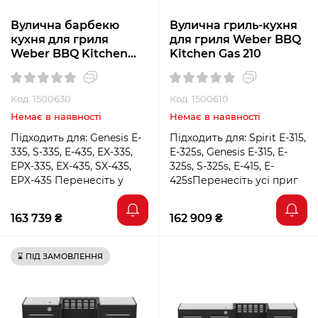
Вулична барбекю
Вулична гриль-кухня
кухня для гриля
для гриля Weber BBQ
Weber BBQ Kitchen
Kitchen Gas 210
Gas 231
Код: 1500630
Код: 1500610
Немає в наявності
Немає в наявності
Підходить для: Genesis E-
Підходить для: Spirit E-315,
335, S-335, E-435, EX-335,
E-325s, Genesis E-315, E-
EPX-335, EX-435, SX-435,
325s, S-325s, E-415, E-
EPX-435 Перенесіть у
425sПеренесіть усі приг
163 739 ₴
162 909 ₴
⌛ ПІД ЗАМОВЛЕННЯ