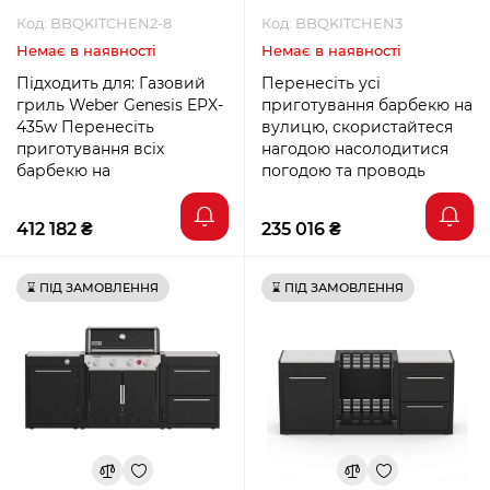
Код: BBQKITCHEN2-8
Код: BBQKITCHEN3
Немає в наявності
Немає в наявності
Підходить для: Газовий
Перенесіть усі
гриль Weber Genesis EPX-
приготування барбекю на
435w Перенесіть
вулицю, скористайтеся
приготування всіх
нагодою насолодитися
барбекю на
погодою та проводь
412 182 ₴
235 016 ₴
⌛ ПІД ЗАМОВЛЕННЯ
⌛ ПІД ЗАМОВЛЕННЯ