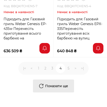
Weber BBQ Kitchen
BBQ Kitchen Gas 331 +
Gas 331 + модуль
модуль мийки та
Код: BBQKITCHEN5-7
Код: BBQKITCHEN5-4
мийки та холодильник
холодильник
Немає в наявності
Немає в наявності
Підходить для: Газовий
Підходить для: Газовий
гриль Weber Genesis EP-
гриль Weber Genesis EPX-
435w Перенесіть
335Перенесіть
приготування всього
приготування всіх
барбекю на
барбекю на вулиц
636 509 ₴
640 848 ₴
|<
<
1
2
3
4
5
>
>|
Показати ще