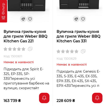
Фільтр
Вулична гриль-кухня
Вулична гриль-кухня
для гриля Weber BBQ
для гриля Weber BBQ
Kitchen Gas 221
Kitchen Gas 331
Код: 1500611
Код: 1500629
Немає в наявності
Немає в наявності
Підходить для: Spirit E-
Підходить для: Genesis E-
325, EP-335, SP-
335, S-335, E-435, EX-335,
335Перенесіть усі
EPX-335, EX-435, SX-435,
приготування барбекю на
EPX-435Перенесіть усі п
вулицю, скористайт
163 739 ₴
228 609 ₴