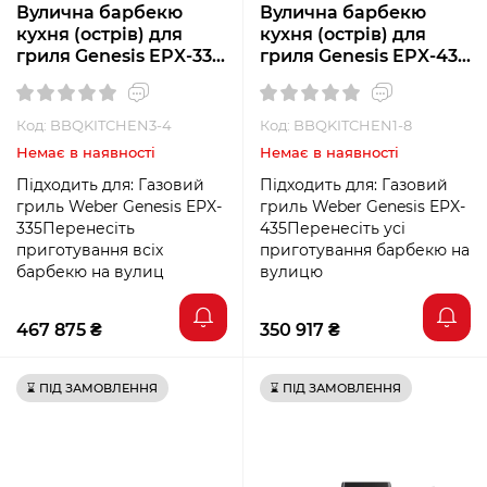
Вулична барбекю
Вулична барбекю
кухня (острів) для
кухня (острів) для
гриля Genesis EPX-335
гриля Genesis EPX-435
Weber BBQ Kitchen
Weber BBQ Kitchen
Gas 431
Gas 231
Код: BBQKITCHEN3-4
Код: BBQKITCHEN1-8
Немає в наявності
Немає в наявності
Підходить для: Газовий
Підходить для: Газовий
гриль Weber Genesis EPX-
гриль Weber Genesis EPX-
335Перенесіть
435Перенесіть усі
приготування всіх
приготування барбекю на
барбекю на вулиц
вулицю
467 875 ₴
350 917 ₴
⌛ ПІД ЗАМОВЛЕННЯ
⌛ ПІД ЗАМОВЛЕННЯ