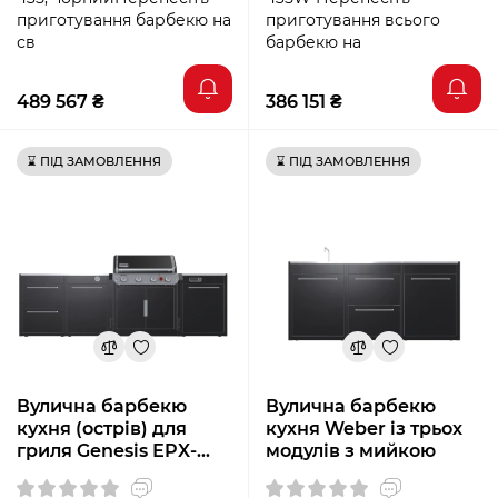
приготування барбекю на
приготування всього
св
барбекю на
489 567 ₴
386 151 ₴
⌛ ПІД ЗАМОВЛЕННЯ
⌛ ПІД ЗАМОВЛЕННЯ
Вулична барбекю
Вулична барбекю
кухня (острів) для
кухня Weber із трьох
гриля Genesis ЕPX-
модулів з мийкою
435w Weber BBQ
Kitchen Gas 331