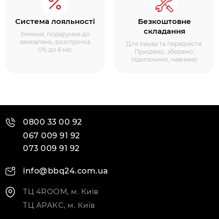
Система лояльності
Безкоштовне
складання
Знижки, подарунки до
замовлень, розстрочка
Для Києва та передмістя.
0% до 6 міс
Приїдемо, зберемо,
підключимо, навчимо
0800 33 00 92
067 009 91 92
073 009 91 92
info@bbq24.com.ua
ТЦ 4ROOM, м. Київ
ТЦ АРАКС, м. Київ