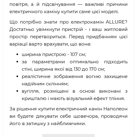
повітря, а й підсвічування — важливі причини
електричного каміну купити саме цієї моделі.
Що потрібно знати про електрокамін ALLURE?
Достатньо увімкнути пристрій - і ваш житловий
простір перетвориться. Перед придбанням цієї
варіації варто врахувати, що вона:
ширина пристрою - 107 см;
за параметрами оптимально підходить
стіні, ширина якої від 130 до 170 см;
реалістичне зображення вогню захищене
надійним склінням;
вугілля, розміщені в основі виконані з
кришталю і мають візуальний ефект тління.
За рішення купити електричний камін Наполеон
ви будете дякувати себе щовечора, проводячи
його в затишку з найближчими.
Особливості: