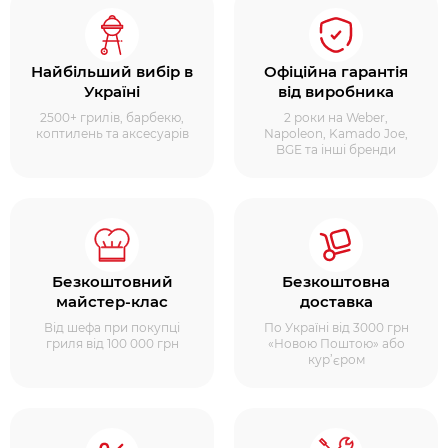
Найбільший вибір в
Офіційна гарантія
Україні
від виробника
2500+ грилів, барбекю,
2 роки на Weber,
коптилень та аксесуарів
Napoleon, Kamado Joe,
BGE та інші бренди
Безкоштовний
Безкоштовна
майстер-клас
доставка
Від шефа при покупці
По Україні від 3000 грн
гриля від 100 000 грн
«Новою Поштою» або
кур’єром