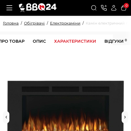
0
Головна
Обігрівачі
Електрокаміни
Камін електричний го
0
ПРО ТОВАР
ОПИС
ХАРАКТЕРИСТИКИ
ВІДГУКИ