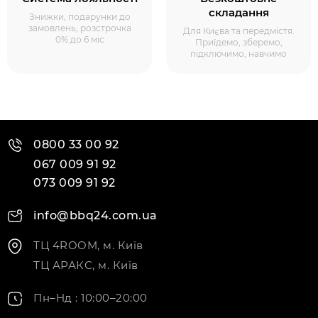
складання
Знижки, подарунки до
замовлень, розстрочка
Для Києва та передмістя.
0% до 6 міс
Приїдемо, зберемо,
підключимо, навчимо
0800 33 00 92
067 009 91 92
073 009 91 92
info@bbq24.com.ua
ТЦ 4ROOM, м. Київ
ТЦ АРАКС, м. Київ
Пн–Нд : 10:00–20:00