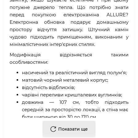
потужне джерело тепла. Що потрібно знати
перед покупкою електрокаміна ALLURE?
Електронна обновка подарує домашньому
простору відчуття затишку. Штучний камін
чудово підходить приміщенням, виконаним у
мінімалістичних інтер'єрних стилях.
Модифікація відрізняється такими
особливостями:
насичений та реалістичний вигляд полум'я;
матовий чорний металевий корпус;
відсутність відблисків;
чарівні переливи кришталевих вуглинків;
довжина — 107 см, тобто підходить
середній за просторістю локації, а стіна має
бути шириною від 30 до 170 см.
матова чорна передня панель з металевою
Показати ще
сіткою для відсутності відблисків;