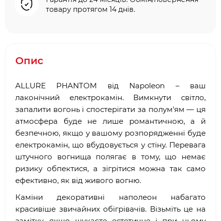
товару протягом 14 днів.
Опис
ALLURE PHANTOM від Napoleon – ваш
лаконічний електрокамін. Вимкнути світло,
запалити вогонь і спостерігати за полум'ям — ця
атмосфера буде не лише романтичною, а й
безпечною, якщо у вашому розпорядженні буде
електрокамін, що вбудовується у стіну. Перевага
штучного вогнища полягає в тому, що немає
ризику обпектися, а зігрітися можна так само
ефективно, як від живого вогню.
Каміни декоративні наполеон набагато
красивіше звичайних обігрівачів. Візьміть це на
замітку, якщо шукаєте естетичне і при цьому