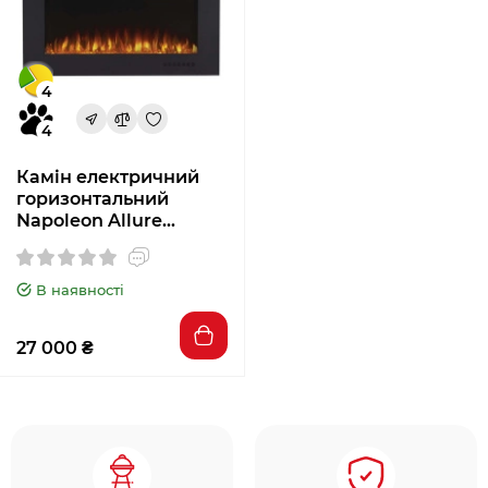
4
4
Камін електричний
горизонтальний
Napoleon Allure
Phantom 42
В наявності
27 000 ₴