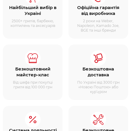
Найбільший вибір в
Офіційна гарантія
Україні
від виробника
2500+ грилів, барбекю,
2 роки на Weber,
коптилень та аксесуарів
Napoleon, Kamado Joe,
BGE та інші бренди
Безкоштовний
Безкоштовна
майстер-клас
доставка
Від шефа при покупці
По Україні від 3000 грн
гриля від 100 000 грн
«Новою Поштою» або
кур’єром
Система лояльності
Безкоштовне