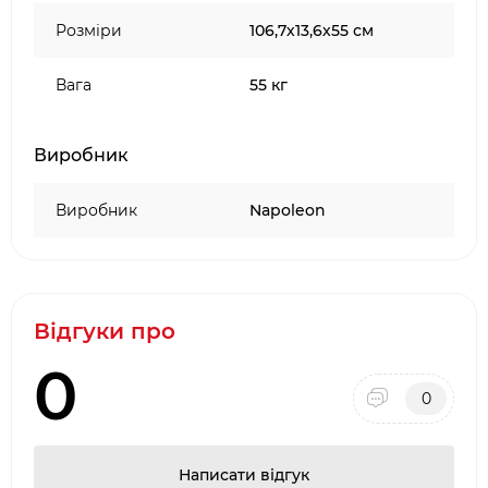
світлодіоди високої інтенсивності з
Розміри
106,7х13,6х55 см
тривалим терміном служби та низьким
енергоспоживанням;
Вага
55 кг
управління за допомогою пульта
дистанційного керування або сенсорних
кнопок.
Виробник
Виробник
Napoleon
Відгуки про
0
0
Написати відгук