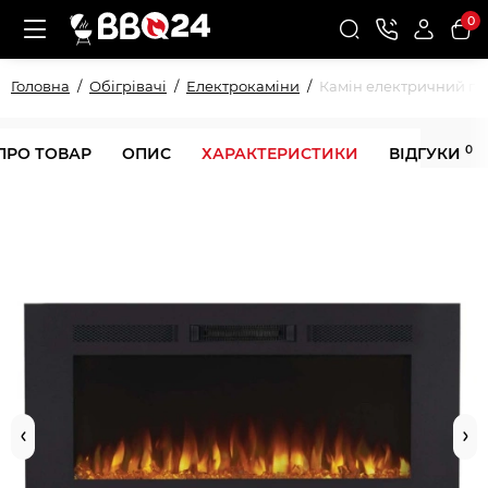
0
Головна
Обігрівачі
Електрокаміни
Камін електричний го
0
ПРО ТОВАР
ОПИС
ХАРАКТЕРИСТИКИ
ВІДГУКИ