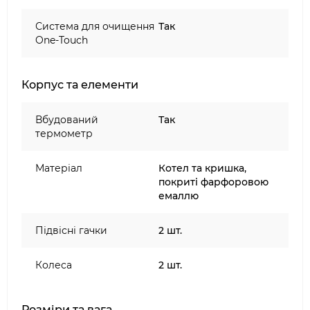
Anniversary Edition
Система для очищення
Так
One-Touch
Корпус та елементи
Вбудований
Так
термометр
Матеріал
Котел та кришка,
покриті фарфоровою
емаллю
Підвісні гачки
2 шт.
Колеса
2 шт.
Розміри та вага