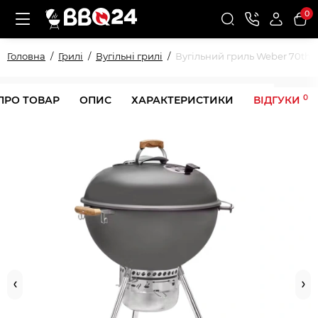
0
Головна
Грилі
Вугільні грилі
Вугільний гриль Weber 70th An
0
ПРО ТОВАР
ОПИС
ХАРАКТЕРИСТИКИ
ВІДГУКИ