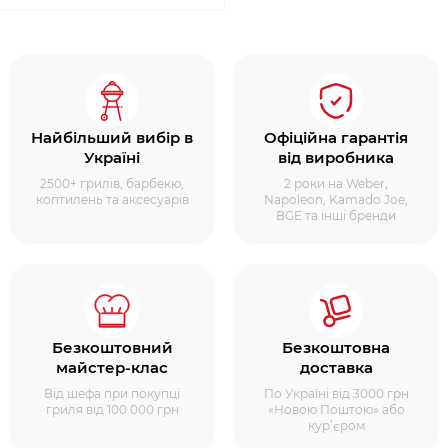
Найбільший вибір в
Офіційна гарантія
Україні
від виробника
2500+ грилів, барбекю,
2 роки на Weber,
коптилень та аксесуарів
Napoleon, Kamado Joe,
BGE та інші бренди
Безкоштовний
Безкоштовна
майстер-клас
доставка
Від шефа при покупці
По Україні від 3000 грн
гриля від 100 000 грн
«Новою Поштою» або
кур’єром