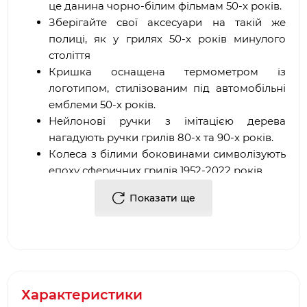
це данина чорно-білим фільмам 50-х років.
Зберігайте свої аксесуари на такій же
полиці, як у грилях 50-х років минулого
століття
Кришка оснащена термометром із
логотипом, стилізованим під автомобільні
емблеми 50-х років.
Нейлонові ручки з імітацією дерева
нагадують ручки грилів 80-х та 90-х років.
Колеса з білими боковинами символізують
епоху сферичних грилів 1952-2022 років.
Показати ще
Особливості:
Решітка Gourmet BBQ System з відкидними
бічними стулками
Котел та кришка, покриті фарфоровою
Характеристики
емаллю