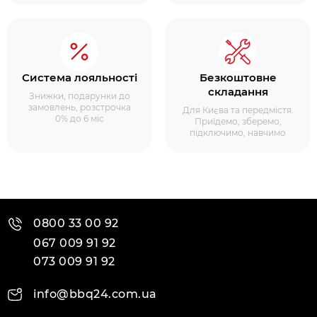
Система лояльності
Безкоштовне
складання
Знижки, подарунки до
замовлень, розстрочка
Для Києва та передмістя.
0% до 6 міс
Приїдемо, зберемо,
підключимо, навчимо
0800 33 00 92
067 009 91 92
073 009 91 92
info@bbq24.com.ua