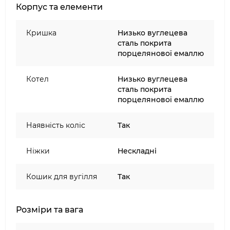
Корпус та елементи
Кришка
Низько вуглецева
сталь покрита
порцелянової емаллю
Котел
Низько вуглецева
сталь покрита
порцелянової емаллю
Наявність коліс
Так
Ніжки
Нескладні
Кошик для вугілля
Так
Розміри та вага