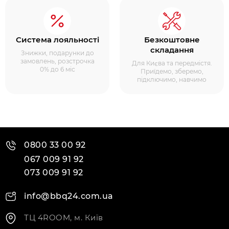
Система лояльності
Безкоштовне
складання
Знижки, подарунки до
замовлень, розстрочка
Для Києва та передмістя.
0% до 6 міс
Приїдемо, зберемо,
підключимо, навчимо
0800 33 00 92
067 009 91 92
073 009 91 92
info@bbq24.com.ua
ТЦ 4ROOM, м. Київ