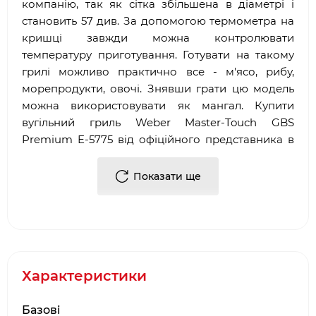
компанію, так як сітка збільшена в діаметрі і
становить 57 див. За допомогою термометра на
кришці завжди можна контролювати
температуру приготування. Готувати на такому
грилі можливо практично все - м'ясо, рибу,
морепродукти, овочі. Знявши грати цю модель
можна використовувати як мангал. Купити
вугільний гриль Weber Master-Touch GBS
Premium E-5775 від офіційного представника в
Україні можна у нас.
Показати ще
Особливості вугільного гриля Weber Master-
Touch GBS Premium E-5775:
Тип гриля: вугільний
Діаметр робочої поверхні гриля: 57 см
Котел і кришка: низько вуглецева сталь
Характеристики
покрита порцелянової емаллю
Решітка для продуктів: хромована сталь
Базові