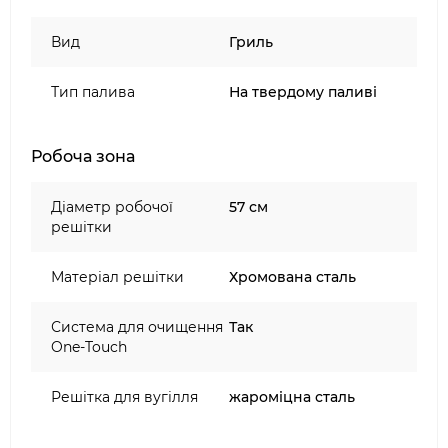
Колір: чорний
Пружина для легкого відкриття кришки
Вид
Гриль
Фарфорово-емальована чаша і кришка
Gourmet BBQ System
Тип палива
На твердому паливі
Кронштейн з нержавіючої сталі для iGrill
Інтегровані тримачі під інтрументи
Установка для копчення
Робоча зона
Кільце уловлювання попелу
Вугільна-кошик
Діаметр робочої
57 см
Система One-Touch
решітки
Матеріал решітки
Хромована сталь
Система для очищення
Так
One-Touch
Решітка для вугілля
жароміцна сталь