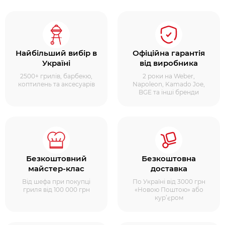
Найбільший вибір в
Офіційна гарантія
Україні
від виробника
2500+ грилів, барбекю,
2 роки на Weber,
коптилень та аксесуарів
Napoleon, Kamado Joe,
BGE та інші бренди
Безкоштовний
Безкоштовна
майстер-клас
доставка
Від шефа при покупці
По Україні від 3000 грн
гриля від 100 000 грн
«Новою Поштою» або
кур’єром