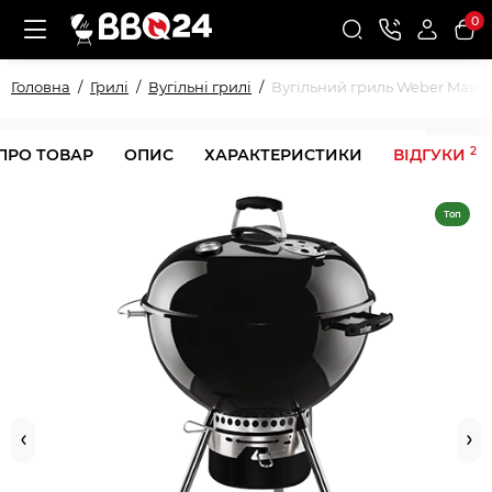
0
Головна
Грилі
Вугільні грилі
Вугільний гриль Weber Maste
2
 ПРО ТОВАР
ОПИС
ХАРАКТЕРИСТИКИ
ВІДГУКИ
Топ