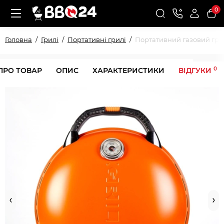
0
Головна
Грилі
Портативні грилі
Портативний газовий гри
0
ПРО ТОВАР
ОПИС
ХАРАКТЕРИСТИКИ
ВІДГУКИ