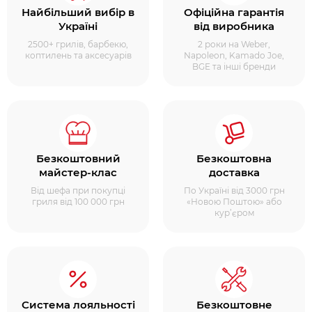
Найбільший вибір в
Офіційна гарантія
Україні
від виробника
2500+ грилів, барбекю,
2 роки на Weber,
коптилень та аксесуарів
Napoleon, Kamado Joe,
BGE та інші бренди
Безкоштовний
Безкоштовна
майстер-клас
доставка
Від шефа при покупці
По Україні від 3000 грн
гриля від 100 000 грн
«Новою Поштою» або
кур’єром
Система лояльності
Безкоштовне