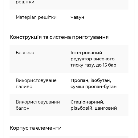
решітки
підкреслить вашу індивідуальність.
Вишуканість форми O-GRILL 700T не
Матеріал решітки
Чавун
залишить вас без уваги оточуючих, де б ви
не знаходилися.
Конструкція та система приготування
Безпека
Інтегрований
редуктор високого
тиску газу, до 15 бар
Використовуване
Пропан, ізобутан,
паливо
суміш пропан-бутан
Використовуваний
Стаціонарний,
балон
різьбовій, цанговий
Корпус та елементи