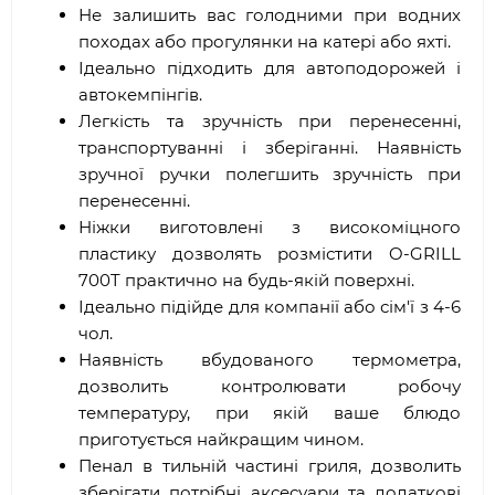
Не залишить вас голодними при водних
походах або прогулянки на катері або яхті.
Ідеально підходить для автоподорожей і
автокемпінгів.
Легкість та зручність при перенесенні,
транспортуванні і зберіганні. Наявність
зручної ручки полегшить зручність при
перенесенні.
Ніжки виготовлені з високоміцного
пластику дозволять розмістити O-GRILL
700T практично на будь-якій поверхні.
Ідеально підійде для компанії або сім'ї з 4-6
чол.
Наявність вбудованого термометра,
дозволить контролювати робочу
температуру, при якій ваше блюдо
приготується найкращим чином.
Пенал в тильній частині гриля, дозволить
зберігати потрібні аксесуари та додаткові