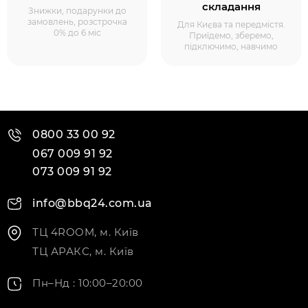
складання
Знижки, подарунки до
замовлень, розстрочка
Для Києва та передмістя.
0% до 6 міс
Приїдемо, зберемо,
підключимо, навчимо
0800 33 00 92
067 009 91 92
073 009 91 92
info@bbq24.com.ua
ТЦ 4ROOM, м. Київ
ТЦ АРАКС, м. Київ
Пн–Нд : 10:00–20:00