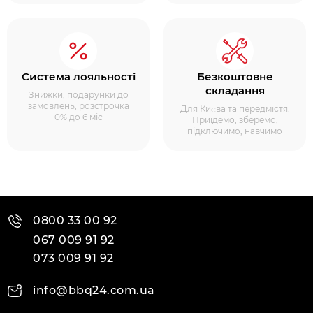
Система лояльності
Безкоштовне
складання
Знижки, подарунки до
замовлень, розстрочка
Для Києва та передмістя.
0% до 6 міс
Приїдемо, зберемо,
підключимо, навчимо
0800 33 00 92
067 009 91 92
073 009 91 92
info@bbq24.com.ua