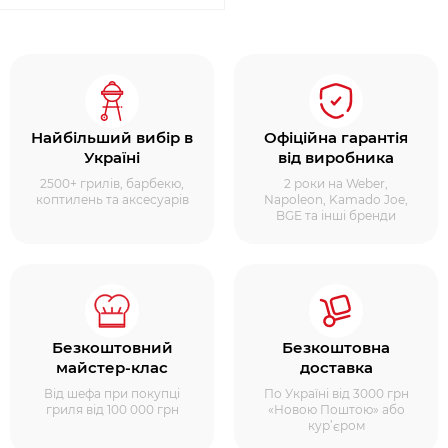
Найбільший вибір в
Офіційна гарантія
Україні
від виробника
2500+ грилів, барбекю,
2 роки на Weber,
коптилень та аксесуарів
Napoleon, Kamado Joe,
BGE та інші бренди
Безкоштовний
Безкоштовна
майстер-клас
доставка
Від шефа при покупці
По Україні від 3000 грн
гриля від 100 000 грн
«Новою Поштою» або
кур’єром