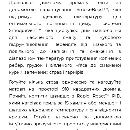
Дозвольте димному аромату текти за
допомогою налаштування SmokeBoost™, яке
підтримує ідеальну температуру для
оптимального поглинання диму, і системи
SmoqueVent™, яка циркулює дим навколо їжі
для насиченого смаку та чудового
підрум’янювання. Перейдіть від низького та
повільного до запікання та смаження з
діапазоном температур приготування копчених
ребер, грудок і в’яленого м’яса до смаженої
курки, запечених страв і гарнірів.
Готуйте кілька страв одночасно та нагодуйте
натовп на просторі 918 квадратних дюймів.
Почніть коптити швидше з Rapid React™ PID,
який нагріває гриль за 15 хвилин або менше† і
швидко відновлює температуру після відкриття
кришки. Готуйте впевнено за допомогою
інтуїтивно зрозумілого, простого у використанні