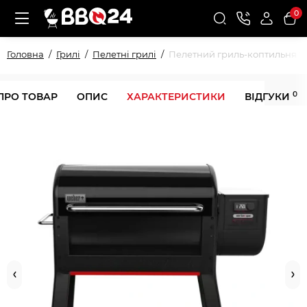
0
Головна
Грилі
Пелетні грилі
Пелетний гриль-коптильня W
0
ПРО ТОВАР
ОПИС
ХАРАКТЕРИСТИКИ
ВІДГУКИ