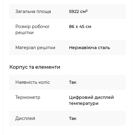
простий у навігації
Загальна площа
5922 см²
2 інтегровані порти харчового зонда з 2
харчовими зондами в комплекті
Розмір робочої
86 х 45 см
Додаток Weber Connect® забезпечує
решітки
віддалений моніторинг і керування
Матеріал решітки
Нержавіюча сталь
Корпус та елементи
Наявність коліс
Так
Термометр
Цифровий дисплей
температури
Дисплей
Так