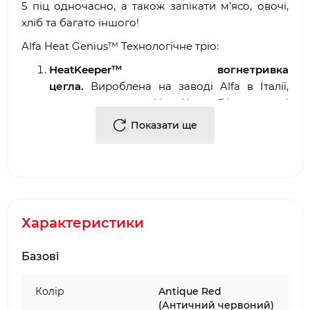
5 піц одночасно, а також запікати м’ясо, овочі,
хліб та багато іншого!
Alfa Heat Genius™ Технологічне тріо:
HeatKeeper™ вогнетривка
цегла.
Вироблена на заводі Alfa в Італії,
вогнетривка цегла Heat Keeper™ поглинає і
зберігає тепло набагато краще, ніж
Показати ще
лавовий камінь або кераміка,
забезпечуючи ефективне приготування.
DoubleDown™ димохід.
Запатентована
технологія DoubleDown™ затримує дим у
камері згоряння, забезпечуючи менше
диму та кращу продуктивність.
Характеристики
Full Effect Full Circulation Flue
System™.
Максимізує циркуляцію гарячого
Базові
повітря всередині печі, забезпечуючи
рівномірне приготування з мінімальними
Колір
Antique Red
витратами пального.
(Античний червоний)