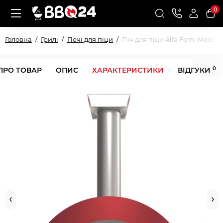
0
Головна
Грилі
Печі для піци
Піч для піци Alfa Forni Mode
0
ПРО ТОВАР
ОПИС
ХАРАКТЕРИСТИКИ
ВІДГУКИ