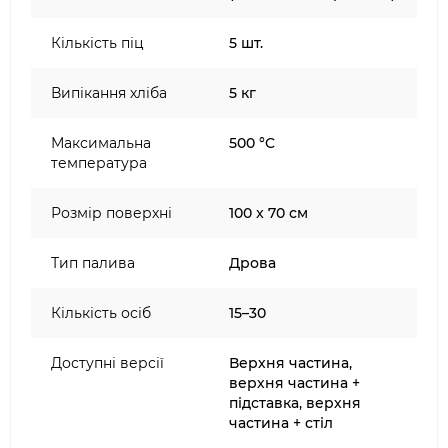
Комплектація:
Кількість піц
5 шт.
Піч
Димохід і ковпак для димоходу
Випікання хліба
5 кг
4 ніжки
Дверцята
Максимальна
500 °C
1 запасна вогнетривка цегла
температура
Інструкція, технічний паспорт, реєстрація
продукту
Розмір поверхні
100 x 70 см
Додатково у версії на газі:
Тип палива
Дрова
Батарея
Фітинги для підключення газового
Кількість осіб
15–30
регулятора 1/2 дюйма
Доступні версії
Верхня частина,
верхня частина +
підставка, верхня
частина + стіл