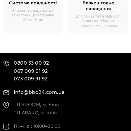
Система лояльності
Безкоштовне
складання
Знижки, подарунки до
замовлень, розстрочка
Для Києва та передмістя.
0% до 6 міс
Приїдемо, зберемо,
підключимо, навчимо
0800 33 00 92
067 009 91 92
073 009 91 92
info@bbq24.com.ua
ТЦ 4ROOM, м. Київ
ТЦ АРАКС, м. Київ
Пн–Нд : 10:00–20:00