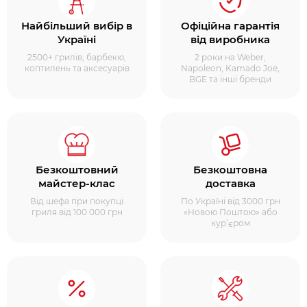
Найбільший вибір в
Офіційна гарантія
Україні
від виробника
2500+ грилів, барбекю,
2 роки на Weber,
коптилень та аксесуарів
Napoleon, Kamado Joe,
BGE та інші бренди
Безкоштовний
Безкоштовна
майстер-клас
доставка
Від шефа при покупці
По Україні від 3000 грн
гриля від 100 000 грн
«Новою Поштою» або
кур’єром